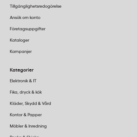
Termometern drivs av ett CR2032-batteri som ingår i
Tillgänglighetsredogörelse
produkten och ger upp till 100 timmars
Ansök om konto
användningstid, vilket täcker intensiv daglig
användning i professionella kök utan täta
Företagsuppgifter
batteribyte.
Kataloger
Kampanjer
Kategorier
Elektronik & IT
Fika, dryck & kök
Kläder, Skydd & Vård
Kontor & Papper
Möbler & Inredning