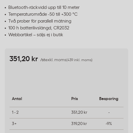
Bluetooth-räckvidd upp till 10 meter
Temperaturområde -50 till +300 °C
Två prober för parallell mätning
100 h batterilivslängd, CR2032
Webbartikel – säljs ej i butik
351,20 kr
/st
exkl. moms
(439 inkl. moms)
Antal
Pris
Besparing
1 - 2
351,20 kr
-
3+
319,20 kr
-9%