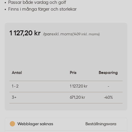
Passar både vardag och golf
Finns i många färger och storlekar
1 127,20 kr
/par
exkl. moms
(1409 inkl. moms)
Antal
Pris
Besparing
1 - 2
1 127,20 kr
-
3+
671,20 kr
-40%
Webblager saknas
Beställningsvara