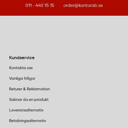
Kan man använda Cutter & Buck New Salish som
011 - 440 15 15
order@kontorab.se
golfbyxa?
Ja, Cutter & Buck New Salish herr är utformad för
både vardag och golf. Fyrvägsstretchmaterialet ger
full rörelsefrihet i golfsving, och silikonbandet i
midjan håller byxan på plats under spelet.
Kundservice
Kontakta oss
Vanliga frågor
Returer & Reklamation
Saknar du en produkt
Leveransalternativ
Betalningsalternativ