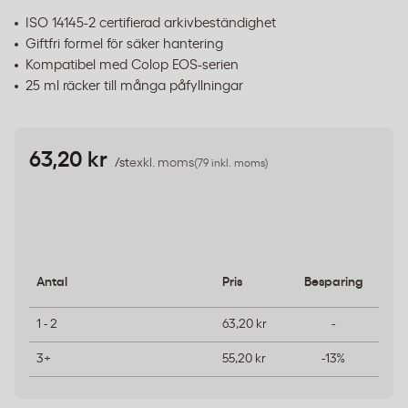
ISO 14145-2 certifierad arkivbeständighet
Giftfri formel för säker hantering
Kompatibel med Colop EOS-serien
25 ml räcker till många påfyllningar
63,20 kr
/st
exkl. moms
(79 inkl. moms)
Antal
Pris
Besparing
1 - 2
63,20 kr
-
3+
55,20 kr
-13%