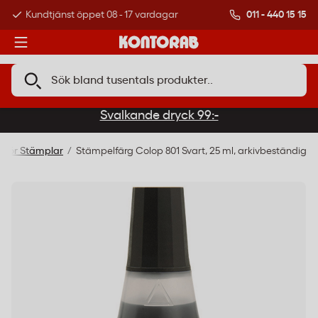
011 - 440 15 15
Kundtjänst öppet 08 - 17 vardagar
Över 500 000 kund
Svalkande dryck 99:-
behör Stämplar
Stämpelfärg Colop 801 Svart, 25 ml, arkivbeständig