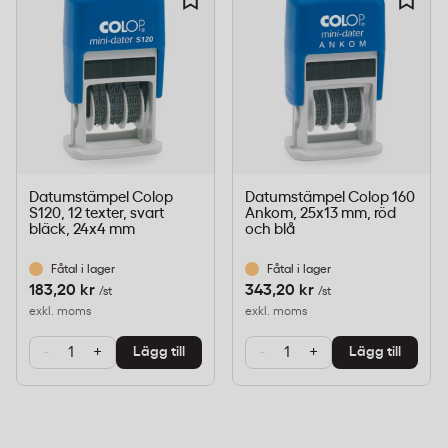
Tvåfärgade datumstämplar används främst inom
administration, ekonomiavdelningar och arkiv där
dokument behöver tids- och datummärkas med
tydlig visuell skillnad. Den röda färgen används ofta
för datum medan blå markerar tilläggstext, vilket ger
snabb överblick vid dokumenthantering.
Datumstämpel Colop
Datumstämpel Colop 160
S120, 12 texter, svart
Ankom, 25x13 mm, röd
bläck, 24x4 mm
och blå
Miljöinformation
Fåtal i lager
Fåtal i lager
Förpackningen är märkt med B-pil, vilket
183,20 kr
343,20 kr
/st
/st
innebär att den kan sorteras för återvinning
exkl. moms
exkl. moms
enligt svenska riktlinjer.
-
+
-
+
Lägg till
Lägg till
Vanliga frågor om dynkassetter till