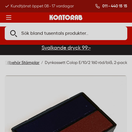
011 - 440 15 15
Kundtjänst öppet 08 - 17 vardagar
Över 500 000 kund
Svalkande dryck 99:-
Tillbehör Stämplar
Dynkassett Colop E/10/2 160 röd/blå, 2-pack