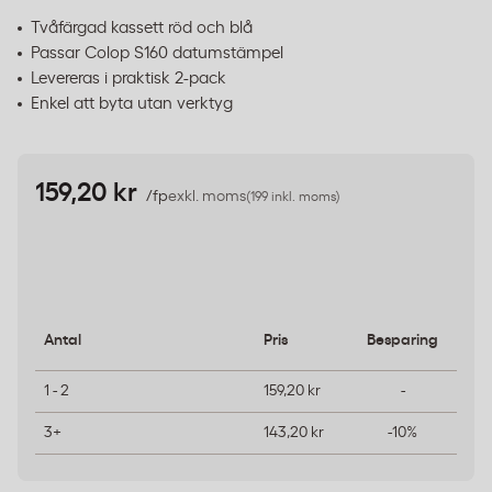
Tvåfärgad kassett röd och blå
Passar Colop S160 datumstämpel
Levereras i praktisk 2-pack
Enkel att byta utan verktyg
159,20 kr
/fp
exkl. moms
(199 inkl. moms)
Antal
Pris
Besparing
1 - 2
159,20 kr
-
3+
143,20 kr
-10%