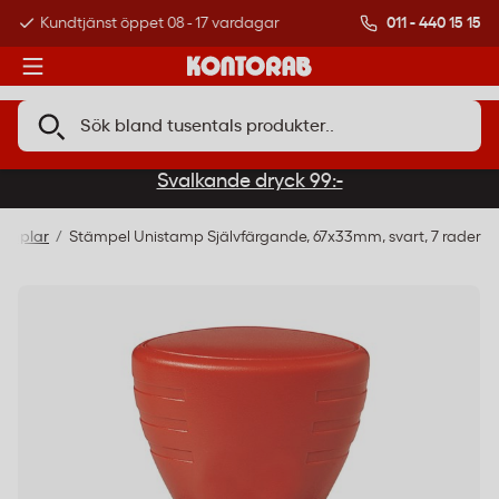
011 - 440 15 15
Kundtjänst öppet 08 - 17 vardagar
Över 500 000 kund
Svalkande dryck 99:-
ämplar
Stämpel Unistamp Självfärgande, 67x33mm, svart, 7 rader