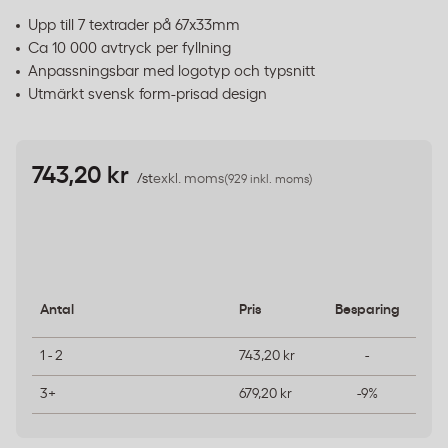
Upp till 7 textrader på 67x33mm
Ca 10 000 avtryck per fyllning
Anpassningsbar med logotyp och typsnitt
Utmärkt svensk form-prisad design
743,20 kr
/st
exkl. moms
(929 inkl. moms)
Antal
Pris
Besparing
1 - 2
743,20 kr
-
3+
679,20 kr
-9%