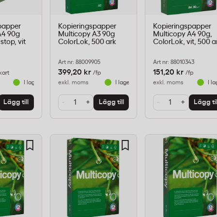
papper
Kopieringspapper
Kopieringspapper
A4 90g
Multicopy A3 90g
Multicopy A4 90g,
top, vit
ColorLok, 500 ark
ColorLok, vit, 500 a
Art nr: 88009905
Art nr: 88010343
399,20 kr
151,20 kr
kart
/fp
/fp
I lager
exkl. moms
I lager
exkl. moms
I l
-
+
-
+
Lägg till
Lägg till
Lägg til