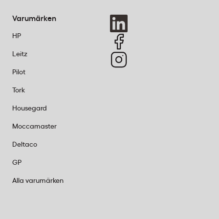
 perfekt.
Varumärken
För
 lagra.
HP
Leitz
de
 diagram,
Pilot
ing.
Tork
ättläst.
när du
Housegard
Moccamaster
Deltaco
krifter
GP
Alla varumärken
nell
påtaglig