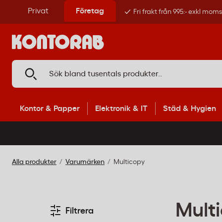
Privat
Företag
Fri frakt från 995:- exkl mom
Kontor & Papper
Elektronik & IT
Städ & Hygien
Alla produkter
Varumärken
Multicopy
Mult
Filtrera