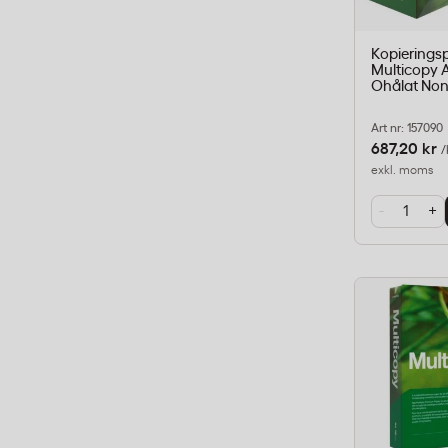
Kopierings
Multicopy 
Ohålat Nons
Art nr: 157090
687,20 kr
/
exkl. moms
-
+