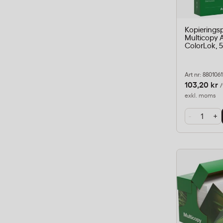
Kopierings
Multicopy 
ColorLok, 
Art nr: 8801061
103,20 kr
/
exkl. moms
-
+