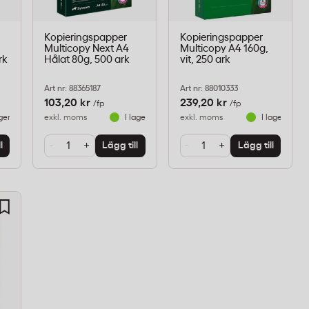
Kopieringspapper
Kopieringspapper
Multicopy Next A4
Multicopy A4 160g,
rk
Hålat 80g, 500 ark
vit, 250 ark
Art nr: 88365187
Art nr: 88010333
103,20 kr
239,20 kr
/fp
/fp
ager
exkl. moms
I lager
exkl. moms
I lager
-
+
-
+
l
Lägg till
Lägg till