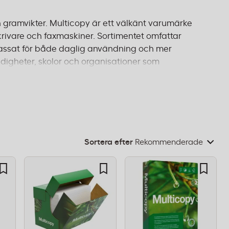
h gramvikter. Multicopy är ett välkänt varumärke
skrivare och faxmaskiner. Sortimentet omfattar
npassat för både daglig användning och mer
digheter, skolor och organisationer som
igt för allt från interna dokument och rapporter till
rtifierade enligt FSC-standarder för hållbart
från 995 kr.
Sortera efter