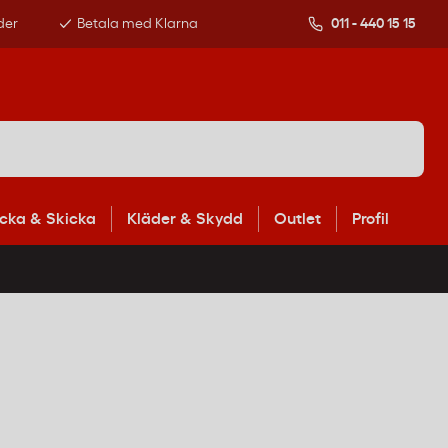
der
Betala med Klarna
011 - 440 15 15
cka & Skicka
Kläder & Skydd
Outlet
Profil