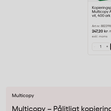
Kopierings
Multicopy A
vit, 400 ark
Art nr: 882291
247,20 kr
/
exkl. moms
-
+
Multicopy
Multicopy – Pålitligt kopieri