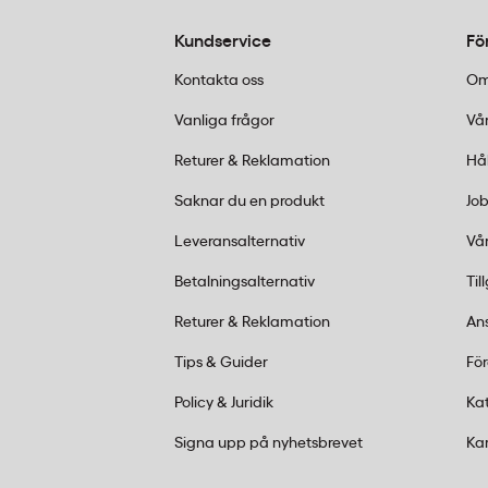
Olika förpackningsstorlekar:
Behöver du fylla p
Kundservice
Fö
De innehåller större volymer och minskar antal 
mindre kontor eller varierande behov finns äv
Kontakta oss
Om
Utforska hela vårt sortiment av
kopieringspapp
Vanliga frågor
Vår
A3- och A4-format:
Multicopy finns i både A4 o
dokument du producerar. A4 är standarden för 
Returer & Reklamation
Hå
ritningar och större presentationsmaterial. Oa
Saknar du en produkt
Job
Hög vithet och opacitet:
Multicopy-papper har go
Den höga opaciteten innebär att tryck på ena s
Leveransalternativ
Vår
skriver ut dubbelsidigt eller arbetar med färg
Betalningsalternativ
Til
Så väljer du rätt Multicopy-papper
Returer & Reklamation
An
Börja med att identifiera vad du ska använda papper
Tips & Guider
Fö
räcker 75-80 g/m² gott och väl. Det är ett ekonomi
Policy & Juridik
Ka
kundmaterial, rapporter eller presentationer kan du 
känsla. För riktigt exklusiva dokument, broschyrer 
Signa upp på nyhetsbrevet
Ka
kvalitet som imponerar.