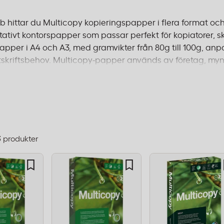
b hittar du Multicopy kopieringspapper i flera format oc
itativt kontorspapper som passar perfekt för kopiatorer, 
apper i A4 och A3, med gramvikter från 80g till 100g, a
skriftsbehov. Multicopy-papper används av företag, myn
tillförlitlig prestanda och jämn kvalitet. Papperet är lämpl
kation och presentationsmaterial. Många produkter är ce
eställ före 14:00 för leverans inom 1–2 dagar och fri frakt 
3
produkter
dning