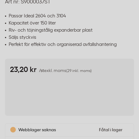
Art nr:
S9000037ST
Passar Ideal 2604 och 3104
Kapacitet över 150 liter
Riv- och töjningstålig expanderbar plast
Säljs styckvis
Perfekt för effektiv och organiserad avfallshantering
23,20 kr
/st
exkl. moms
(29 inkl. moms)
Webblager saknas
Fåtal i lager