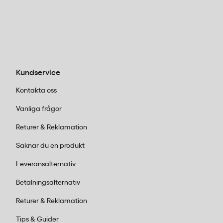
Ja, det vattenbaserade limmet på Stick n Notes
76x127mm är utformat för att kunna fästas och flyttas
upprepade gånger. Limmet lämnar inga rester och
behåller sin häftförmåga vid normal användning.
Hur många notislappar ingår i en förpackning
Kundservice
Stick n Notes?
Kontakta oss
En förpackning Stick n Notes innehåller 12 block med
Vanliga frågor
100 blad vardera, totalt 1200 notislappar. Formatet
Returer & Reklamation
76x127mm i gul färg passar för anteckningar och
Saknar du en produkt
markeringar på kontor och arbetsplatser.
Leveransalternativ
Betalningsalternativ
Returer & Reklamation
Tips & Guider