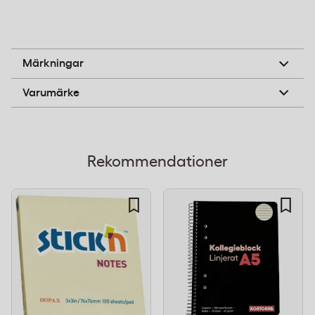
fästas och flyttas upprepade gånger utan att lämna
klibbiga rester på dokument, skärmar eller
whiteboards. Formatet 76x127mm ger tillräckligt med
B-pil
Märkningar
skrivyta för korta meddelanden, påminnelser och
Stick n
Varumärke
markeringar.
Storlek:
76 x 127 mm
Färg:
Gul
Rekommendationer
Lim:
Vattenbaserat, återfästbart
Notisblock för kontor och lager
Stick n Notes används för att markera dokument,
lämna meddelanden till kollegor eller strukturera
projekt på whiteboards och anslagstavlor.