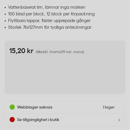
Vattenbaserat lim, lämnar inga märken
100 blad per block, 12 block per förpackning
Flyttbara lappar, fäster upprepade gånger
Storlek 76x127mm för tydliga anteckningar
15,20 kr
/st
exkl. moms
(19 inkl. moms)
Webblager saknas
I lager
›
Se tillgänglighet i butik