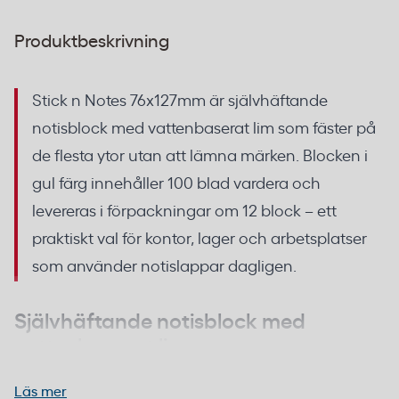
Produktbeskrivning
Stick n Notes 76x127mm är självhäftande
notisblock med vattenbaserat lim som fäster på
de flesta ytor utan att lämna märken. Blocken i
gul färg innehåller 100 blad vardera och
levereras i förpackningar om 12 block – ett
praktiskt val för kontor, lager och arbetsplatser
som använder notislappar dagligen.
Självhäftande notisblock med
vattenbaserat lim
Läs mer
Det vattenbaserade limmet gör att lapparna kan