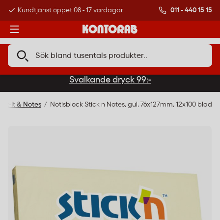
011 - 440 15 15
Kundtjänst öppet 08 - 17 vardagar
Över 500 000 kund
Svalkande dryck 99:-
ost-It & Notes
Notisblock Stick n Notes, gul, 76x127mm, 12x100 blad