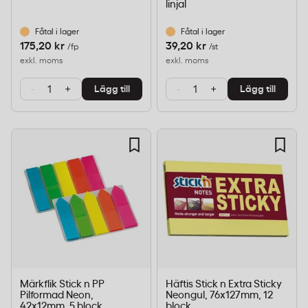
linjal
Fåtal i lager
Fåtal i lager
175,20 kr
39,20 kr
/fp
/st
exkl. moms
exkl. moms
-
+
-
+
Lägg till
Lägg till
Märkflik Stick n PP
Häftis Stick n Extra Sticky
Pilformad Neon,
Neongul, 76x127mm, 12
42x12mm, 5 block
block