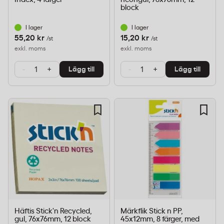
block
I lager
I lager
55,20 kr
15,20 kr
/st
/st
exkl. moms
exkl. moms
-
+
-
+
Lägg till
Lägg till
Häftis Stick'n Recycled,
Märkflik Stick n PP,
gul, 76x76mm, 12 block
45x12mm, 8 färger, med