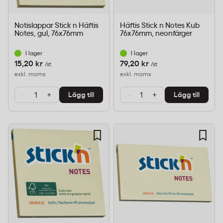
Notislappar Stick n Häftis
Häftis Stick n Notes Kub
Notes, gul, 76x76mm
76x76mm, neonfärger
I lager
I lager
15,20 kr
79,20 kr
/st
/st
exkl. moms
exkl. moms
-
+
-
+
Lägg till
Lägg till