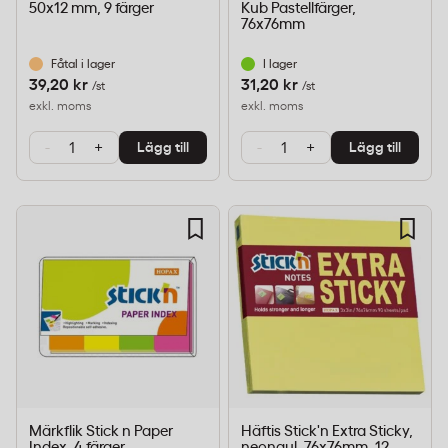
50x12 mm, 9 färger
Kub Pastellfärger,
76x76mm
Fåtal i lager
I lager
39,20 kr
31,20 kr
/st
/st
exkl. moms
exkl. moms
-
+
-
+
Lägg till
Lägg till
Märkflik Stick n Paper
Häftis Stick'n Extra Sticky,
Index, 4 färger
neongul, 76x76mm, 12