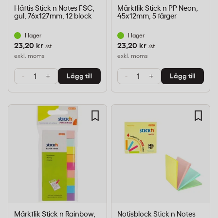
Häftis Stick n Notes FSC,
Märkflik Stick n PP Neon,
gul, 76x127mm, 12 block
45x12mm, 5 färger
I lager
I lager
23,20 kr
23,20 kr
/st
/st
exkl. moms
exkl. moms
-
+
-
+
Lägg till
Lägg till
Märkflik Stick n Rainbow,
Notisblock Stick n Notes