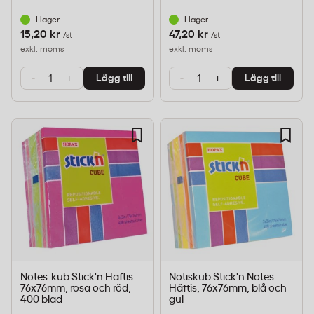
I lager
I lager
15,20 kr
47,20 kr
/st
/st
exkl. moms
exkl. moms
-
+
-
+
Lägg till
Lägg till
Notes-kub Stick'n Häftis
Notiskub Stick'n Notes
76x76mm, rosa och röd,
Häftis, 76x76mm, blå och
400 blad
gul