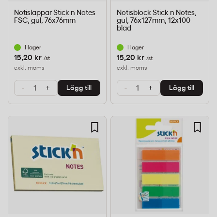
Notislappar Stick n Notes
Notisblock Stick n Notes,
FSC, gul, 76x76mm
gul, 76x127mm, 12x100
blad
I lager
I lager
15,20 kr
15,20 kr
/st
/st
exkl. moms
exkl. moms
-
+
-
+
Lägg till
Lägg till