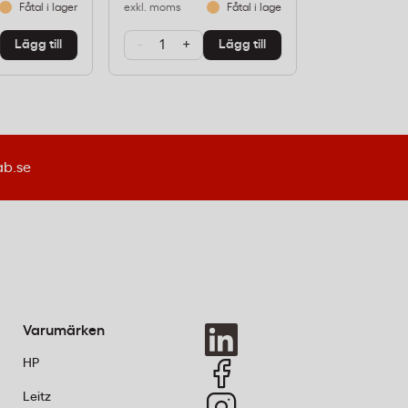
Fåtal i lager
exkl. moms
Fåtal i lager
exkl. moms
-
+
-
+
Lägg till
Lägg till
ab.se
Varumärken
HP
Leitz