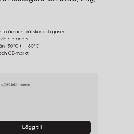
asta ämnen, vätskor och gaser
 vid elbränder
ån -30°C till +60°C
 och CE-märkt
ms
(539 inkl. moms)
Lägg till