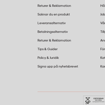
Returer & Reklamation
Hå
Ja, Housegard Pulverbrandsläckare 2 kg 
torrt pulver som är säkert att använda vi
Saknar du en produkt
Job
utrustning. Pulvret bryter förbränningspr
Leveransalternativ
Vår
ström.
Betalningsalternativ
Til
Vilken brandsläckare passar för bil och 
Returer & Reklamation
An
Housegard Pulverbrandsläckare 2 kg är lä
Tips & Guider
Fö
vare kompakt storlek och brett temperaturin
Policy & Juridik
Ka
+60°C). Brandklassen 13A 89BC täcker brän
gas.
Signa upp på nyhetsbrevet
Ka
Vad är skillnaden mellan brandklass A, 
Brandklass A avser fasta organiska materia
Brandklass B gäller brandfarliga vätskor 
Brandklass C omfattar gaser som propan