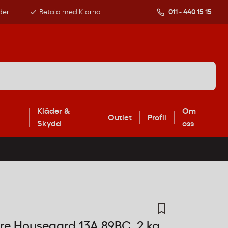
der
Betala med Klarna
011 - 440 15 15
Kläder &
Om
Outlet
Profil
Skydd
oss
re Housegard 13A 89BC, 2 kg,