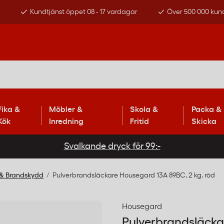
s
Kundtjänst öppet 08 - 17 vardagar
Över 500 000 kun
Fika &
Möbler &
Skola &
Packa &
Kök
Inredning
Fritid
Skicka
Svalkande dryck för 99:-
 & Brandskydd
Pulverbrandsläckare Housegard 13A 89BC, 2 kg, röd
Housegard
Pulverbrandsläcka