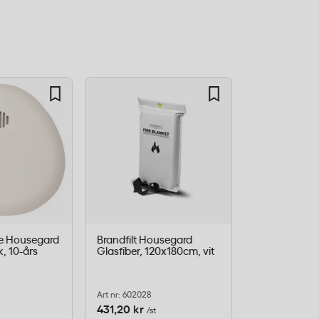
e Housegard
Brandfilt Housegard
Brandvarnar
k, 10-års
Glasfiber, 120x180cm, vit
Luma Trådlös
batteri, 2-pa
Art nr: 602028
Art nr: 601178
431,20 kr
647,20 kr
/st
/fp