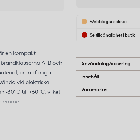
Webblager saknas
Se tillgänglighet i butik
är en kompakt
Dra ur säkringssprinten, 
ihop handtagen och sopa fr
 brandklasserna A, B och
Användning/dosering
aterial, brandfarliga
Torrt släckpulver (ABC-pul
Innehåll
vända vid elektriska
Housegard
Varumärke
 -30°C till +60°C, vilket
h hemmet.
 fordon och hem
äva branden och bryta den