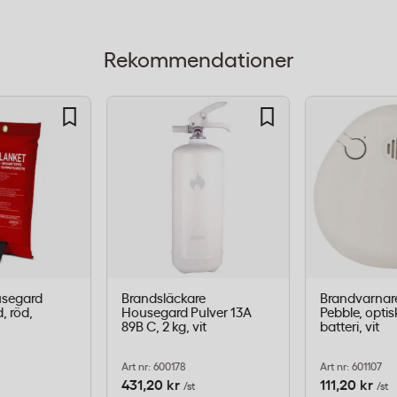
 icke-ledande, vilket
ränder nära elektrisk
Rekommendationer
 Med 2 kg pulver får du
lt att förvara i bilen,
l, vätskor, gaser)
t
usegard
Brandsläckare
Brandvarnar
, röd,
Housegard Pulver 13A
Pebble, optis
89B C, 2 kg, vit
batteri, vit
husbil
Art nr: 600178
Art nr: 601107
431,20 kr
111,20 kr
/st
/st