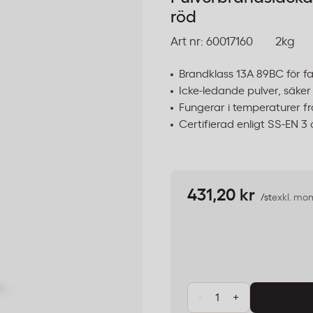
röd
Art nr:
60017160
2kg
Brandklass 13A 89BC för f
Icke-ledande pulver, säker
Fungerar i temperaturer fr
Certifierad enligt SS-EN 3
431,20 kr
/st
exkl. mo
-
+