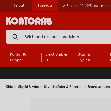
Privat
Företag
Fri frakt från 995:- exkl mom
Kontor &
Elektronik &
Städ &
Papper
IT
Hygien
Kläder, Skydd & Vård
Skyddskläder & Säkerhet
Brandvarnare