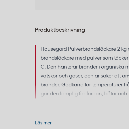
Produktbeskrivning
Housegard Pulverbrandsläckare 2 kg 
brandsläckare med pulver som täcker
C. Den hanterar bränder i organiska m
vätskor och gaser, och är säker att an
bränder. Godkänd för temperaturer från
gör den lämplig för fordon, båtar oc
Pulverbrandsläckare 2 kg för
Läs mer
Det torra pulvret fungerar genom att kv