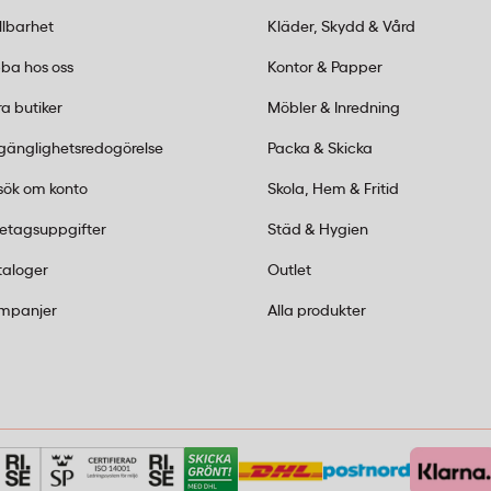
llbarhet
Kläder, Skydd & Vård
innehåller icke-ledande
d bränder nära elektrisk
ba hos oss
Kontor & Papper
ocessen utan att leda
a butiker
Möbler & Inredning
lgänglighetsredogörelse
Packa & Skicka
husbil?
sök om konto
Skola, Hem & Fritid
mplig för fordon tack
retagsuppgifter
Städ & Hygien
tervall (-30°C till
taloger
Outlet
der i textil, bränsle och
mpanjer
Alla produkter
B och C?
l som trä och textil.
som bensin och olja.
 och naturgas.