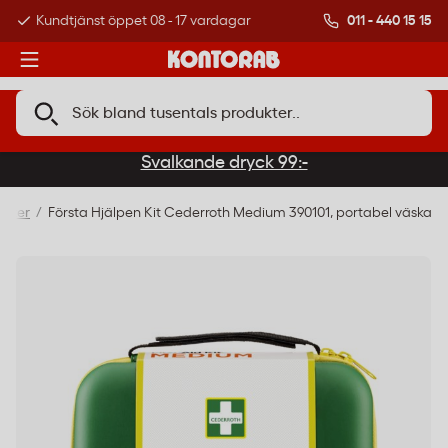
011 - 440 15 15
Kundtjänst öppet 08 - 17 vardagar
Över 500 000 kund
Svalkande dryck 99:-
åster
Första Hjälpen Kit Cederroth Medium 390101, portabel väska