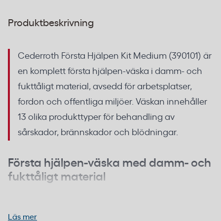
Produktbeskrivning
Cederroth Första Hjälpen Kit Medium (390101) är
en komplett första hjälpen-väska i damm- och
fukttåligt material, avsedd för arbetsplatser,
fordon och offentliga miljöer. Väskan innehåller
13 olika produkttyper för behandling av
sårskador, brännskador och blödningar.
Första hjälpen-väska med damm- och
fukttåligt material
Väskan är tillverkad i ett gummiliknande material
1 st 4-in-1 Blodstoppare, 1 st 4-in-1 mini Blodstoppare,
som stänger ute damm, fukt och smuts. Detta gör
Läs mer