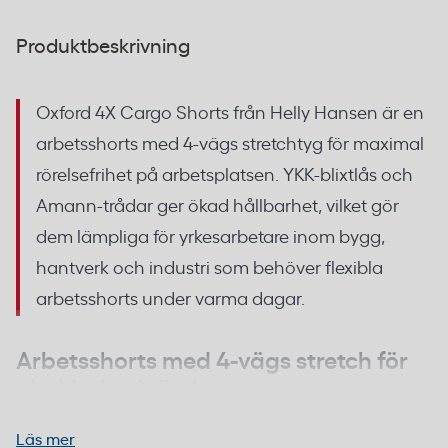
Produktbeskrivning
Oxford 4X Cargo Shorts från Helly Hansen är en
arbetsshorts med 4-vägs stretchtyg för maximal
rörelsefrihet på arbetsplatsen. YKK-blixtlås och
Amann-trådar ger ökad hållbarhet, vilket gör
dem lämpliga för yrkesarbetare inom bygg,
hantverk och industri som behöver flexibla
arbetsshorts under varma dagar.
Arbetsshorts med 4-vägs stretch för
obehindrad rörelse
Läs mer
Det lättviktiga 4-vägs stretchtyget är integrerat över