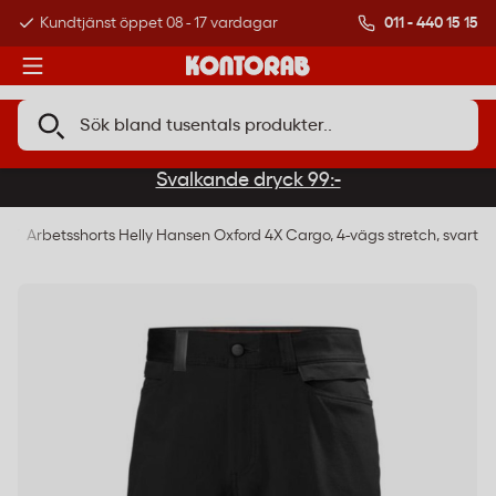
011 - 440 15 15
Kundtjänst öppet 08 - 17 vardagar
Över 500 000 kund
Svalkande dryck 99:-
r
Arbetsshorts Helly Hansen Oxford 4X Cargo, 4-vägs stretch, svart