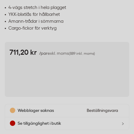
4-vägs stretch i hela plagget
YKK-blixtlås för hållbarhet
Amann-trådar i sömmarna
Cargo-fickor för verktyg
711,20 kr
/par
exkl. moms
(889 inkl. moms)
Webblager saknas
Beställningsvara
›
Se tillgänglighet i butik