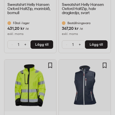
Sweatshirt Helly Hansen
Sweatshirt Helly Hansen
Oxford HalfZip, marinblå,
Oxford HalfZip, halv
bomull
dragkedja, svart
Fåtal i lager
Beställningsvara
431,20 kr
367,20 kr
/st
/st
exkl. moms
exkl. moms
-
+
-
+
Lägg till
Lägg till