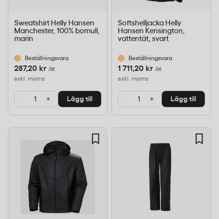
Sweatshirt Helly Hansen
Softshelljacka Helly
Manchester, 100% bomull,
Hansen Kensington,
marin
vattentät, svart
Beställningsvara
Beställningsvara
287,20 kr
1 711,20 kr
/st
/st
exkl. moms
exkl. moms
-
+
-
+
Lägg till
Lägg till