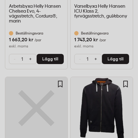
Arbetsbyxa Helly Hansen
Varselbyxa Helly Hansen
Chelsea Evo, 4-
ICU Klass 2,
vägsstretch, Cordura®,
fyrvägsstretch, gul/ebony
marin
Beställningsvara
Beställningsvara
1 663,20 kr
1 743,20 kr
/par
/par
exkl. moms
exkl. moms
-
+
-
+
Lägg till
Lägg till