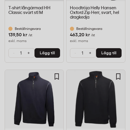
T-shirt långärmad HH
Hoodtröja Helly Hansen
Classic svart stl M
Oxford Zip Herr, svart, hel
dragkedja
Beställningsvara
Beställningsvara
139,50 kr
463,20 kr
/st
/st
exkl. moms
exkl. moms
-
+
-
+
Lägg till
Lägg till