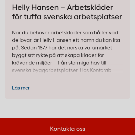
Helly Hansen – Arbetskläder
för tuffa svenska arbetsplatser
När du behöver arbetskläder som håller vad
de lovar, är Helly Hansen ett namn du kan lita
på. Sedan 1877 har det norska varumärket
byggt sitt rykte på att skapa kläder för
krävande miljöer – från stormiga hav till
svenska byggarbetsplatser. Hos Kontorab
hittar du över 250 produkter från Helly Hansen,
anpassade för allt från bygg och anläggning
Läs mer
till industri och service. Oavsett om du jobbar
utomhus i regn och kyla eller behöver smidiga
kläder för inomhusarbete, finns det något som
passar just dina behov.
Kontakta oss
Det som gör Helly Hansen speciellt är