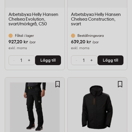
Arbetsbyxa Helly Hansen
Arbetsbyxa Helly Hansen
Chelsea Evolution,
Chelsea Construction,
svart/mörkgrå, C50
svart
Fåtal i lager
Beställningsvara
927,20 kr
639,20 kr
/par
/par
exkl. moms
exkl. moms
-
+
-
+
Lägg till
Lägg till