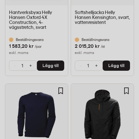
Hantverksbyxa Helly
Softshelljacka Helly
Hansen Oxford 4X
Hansen Kensington, svart,
Construction, 4-
vattenresistent
vägsstretch, svart
Beställningsvara
Beställningsvara
1 583,20 kr
2 015,20 kr
/par
/st
exkl. moms
exkl. moms
-
+
-
+
Lägg till
Lägg till