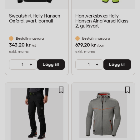
Sweatshirt Helly Hansen
Hantverksbyxa Helly
Oxford, svart, bomull
Hansen Alna Varsel Klass
2, gul/svart
Beställningsvara
Beställningsvara
343,20 kr
679,20 kr
/st
/par
exkl. moms
exkl. moms
-
+
-
+
Lägg till
Lägg till