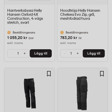
Hantverksbyxa Helly
Hoodtröja Helly Hansen
Hansen Oxford 4X
Chelsea Evo Zip, grå,
Construction, 4-vägs
meshfodrad huva
stretch, svart
Beställningsvara
Beställningsvara
1 055,20 kr
783,20 kr
/par
/st
exkl. moms
exkl. moms
-
+
-
+
Lägg till
Lägg till