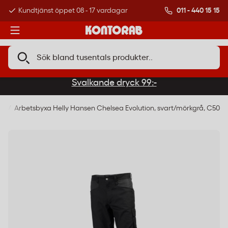
011 - 440 15 15
Kundtjänst öppet 08 - 17 vardagar
Över 500 000 kund
Svalkande dryck 99:-
or
Arbetsbyxa Helly Hansen Chelsea Evolution, svart/mörkgrå, C50