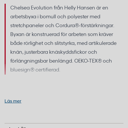
Chelsea Evolution från Helly Hansen är en
arbetsbyxa i bomull och polyester med
stretchpaneler och Cordura®-förstärkningar.
Byxan är konstruerad för arbeten som kräver
både rörlighet och slitstyrka, med artikulerade
knän, justerbara knäskyddsfickor och
förlängningsbar benlängd. OEKO-TEX® och
bluesign® certifierad.
Arbetsbyxa med stretchpaneler och
Cordura-förstärkning
Läs mer
Huvudmaterialet består av 79% bomull och 21%
79% bomull, 21% polyester (295 g/m²), stretchpaneler
polyester med en vikt på 295 g/m², vilket ger en
93% polyamid, 7% elastan (310 g/m²), Cordura®
förstärkning (219 g/m²)
balans mellan andningsförmåga och tålighet.