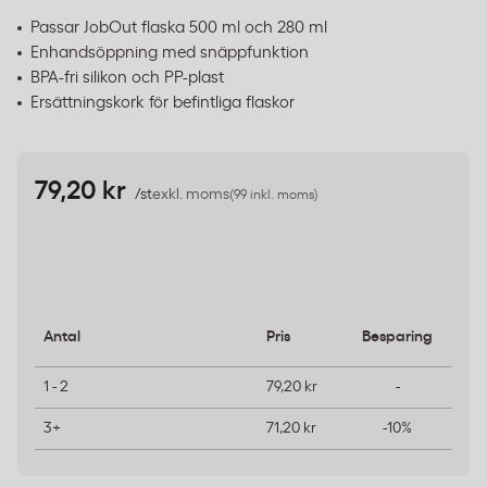
Passar JobOut flaska 500 ml och 280 ml
Enhandsöppning med snäppfunktion
BPA-fri silikon och PP-plast
Ersättningskork för befintliga flaskor
79,20 kr
/st
exkl. moms
(99 inkl. moms)
Antal
Pris
Besparing
1 - 2
79,20 kr
-
3+
71,20 kr
-10%