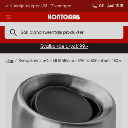
011 - 440 15 15
Kundtjänst öppet 08 - 17 vardagar
Över 500 000 kund
Svalkande dryck 99:-
nflaskor
Snäppkork JobOut till Stålflaska, BPA-fri, 500 ml och 280 ml