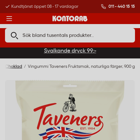
011 - 440 15 15
Kundtjänst öppet 08 - 17 vardagar
Över 500 000 kund
Svalkande dryck 99:-
 & Choklad
Vingummi Taveners Fruktsmak, naturliga färger, 900 g