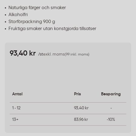
Naturliga färger och smaker
Alkoholfri
Storförpackning 900 g
Fruktiga smaker utan konstgjorda tillsatser
93,40 kr
/st
exkl. moms
(99 inkl. moms)
Antal
Pris
Besparing
1 - 12
93,40 kr
-
13+
83,96 kr
-10%