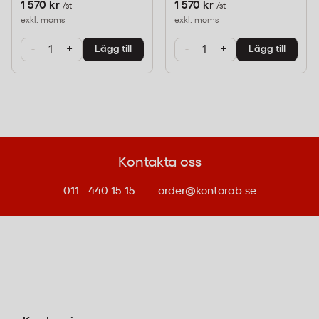
1 570 kr
1 570 kr
/st
/st
Tonertyp
Kompatibel lasertoner
exkl. moms
exkl. moms
Typ
Miljötoner / Remanufactured
Kvalitetscertifiering
-
+
ISO 9001:2015, ISO 14001:2015
-
+
Lägg till
Lägg till
Kompatibla HP Skrivare och
Multifunktionsskrivare
HP W2031A tonerkassett fungerar perfekt med
följande HP-modeller:
Kontakta oss
HP NO-415A
011 - 440 15 15
order@kontorab.se
Varför Välja Greenman Miljötoner?
Greenman är en etablerad aktör inom miljövänliga
utskriftslösningar med fokus på kvalitet och
hållbarhet. Alla Greenmans tonerkassetter tillverkas
genom en noggrann remanufacturing-process där