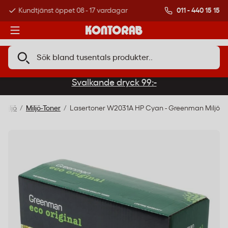
011 - 440 15 15
Kundtjänst öppet 08 - 17 vardagar
Över 500 000 kund
Svalkande dryck 99:-
 Miljö
Miljö-Toner
Lasertoner W2031A HP Cyan - Greenman Miljö