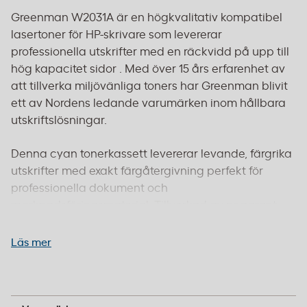
Greenman W2031A är en högkvalitativ kompatibel
lasertoner för HP-skrivare som levererar
professionella utskrifter med en räckvidd på upp till
hög kapacitet sidor . Med över 15 års erfarenhet av
att tillverka miljövänliga toners har Greenman blivit
ett av Nordens ledande varumärken inom hållbara
utskriftslösningar.
Denna cyan tonerkassett levererar levande, färgrika
utskrifter med exakt färgåtergivning perfekt för
professionella dokument och
marknadsföringsmaterial. Tillverkad av noggrant
utvalda återvunna originalkassetter där alla
slitdelar byts ut och nya komponenter installeras.
Läs mer
Varje kassett genomgår omfattande
kvalitetskontroller enligt ISO 9001 och ISO 14001
standarder.
Greenman