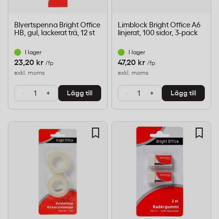
Blyertspenna Bright Office
Limblock Bright Office A6
HB, gul, lackerat trä, 12 st
linjerat, 100 sidor, 3-pack
I lager
I lager
23,20 kr
47,20 kr
/fp
/fp
exkl. moms
exkl. moms
-
+
-
+
Lägg till
Lägg till