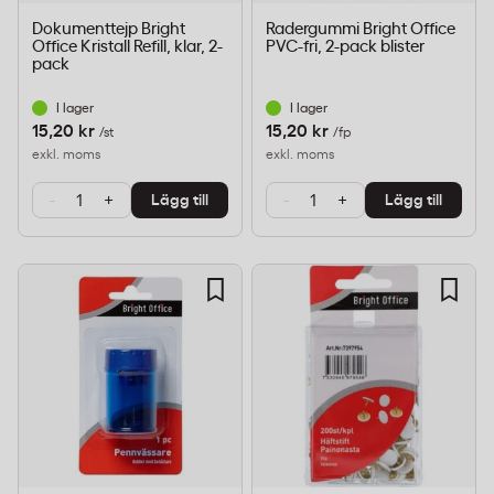
Dokumenttejp Bright
Radergummi Bright Office
Office Kristall Refill, klar, 2-
PVC-fri, 2-pack blister
pack
I lager
I lager
15,20 kr
15,20 kr
/st
/fp
exkl. moms
exkl. moms
-
+
-
+
Lägg till
Lägg till