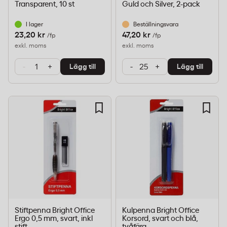
Transparent, 10 st
Guld och Silver, 2-pack
I lager
Beställningsvara
23,20 kr
47,20 kr
/fp
/fp
exkl. moms
exkl. moms
-
+
-
+
Lägg till
Lägg till
Stiftpenna Bright Office
Kulpenna Bright Office
Ergo 0,5 mm, svart, inkl
Korsord, svart och blå,
stift
tvåfärg