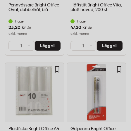
Pennvässare Bright Office
Häftstift Bright Office Vita,
Oval, dubbelhål, blå
platt huvud, 200 st
I lager
I lager
23,20 kr
47,20 kr
/st
/st
exkl. moms
exkl. moms
-
+
-
+
Lägg till
Lägg till
Plastficka Bright Office A4
Gelpenna Bright Office