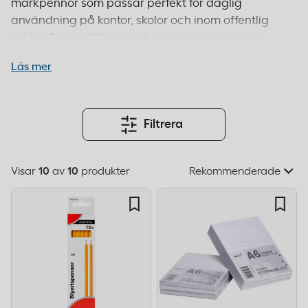
märkpennor som passar perfekt för daglig
användning på kontor, skolor och inom offentlig
sektor. Bright Office kombinerar god ergonomi
med hållbarhet, vilket gör produkterna lämpliga
Läs mer
för både kortare noteringar och längre
skrivarbete. Sortimentet passar företag som söker
pålitliga skrivredskap till ett konkurrenskraftigt
pris utan att kompromissa med kvalitet. Beställ
Filtrera
före 14:00 för leverans inom 1–2 dagar och fri frakt
från 995 kr.
Visar
10
av
10
produkter
Välj
sorteringsordning