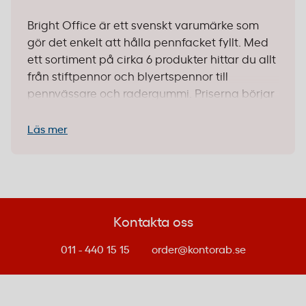
Bright Office är ett svenskt varumärke som
gör det enkelt att hålla pennfacket fyllt. Med
ett sortiment på cirka 6 produkter hittar du allt
från stiftpennor och blyertspennor till
pennvässare och radergummi. Priserna börjar
från låga nivåer, vilket gör Bright Office till ett
smart val när du vill beställa pennor i större
Läs mer
mängd.
Stiftpennor för mjuk och behaglig
skrivning
Kontakta oss
Bright Office stiftpennor kombinerar ergonomi
med funktion.
Stiftpenna Every Day 0,7 6-pack
011 - 440 15 15
order@kontorab.se
ger dig sex färgglada gelpennor med mjukt
gummigrepp. Passar lika bra för att skriva
mötesanteckningar som för att färgkoda