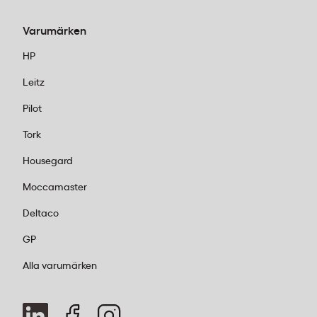
Varumärken
Kundservice:
Ring oss vardagar 08:00–
HP
17:00 på 011-440 15 15 eller mejla
Leitz
order@kontorab.se
.
Pilot
Tork
Housegard
Moccamaster
Deltaco
GP
Alla varumärken