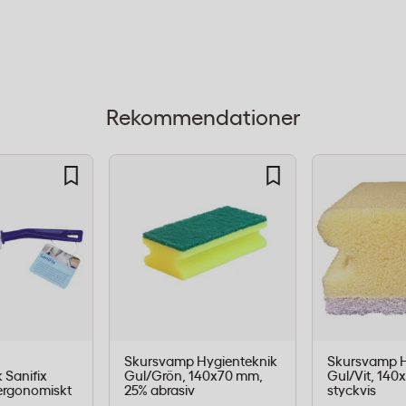
 inbäddat slipmedel som
ialet behåller sin struktur
t varje ark håller längre
Rekommendationer
medel
örpackning)
i och
Skursvamp Hygienteknik
Skursvamp H
 Sanifix
Gul/Grön, 140x70 mm,
Gul/Vit, 140
används inom storkök för
 ergonomiskt
25% abrasiv
styckvis