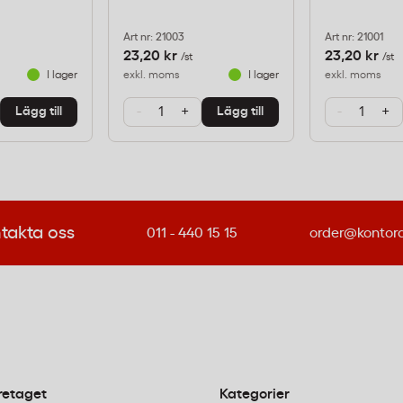
llar, inom
och väggytor, samt i
Art nr: 21003
Art nr: 21001
s regelbundet. Arken kan
23,20 kr
23,20 kr
/st
/st
I lager
exkl. moms
I lager
exkl. moms
llare.
-
+
-
+
Lägg till
Lägg till
ket innebär att den
ligt svenska riktlinjer
takta oss
011 - 440 15 15
order@kontor
och skurark
lon på?
rd slipverkan och passar
retaget
Kategorier