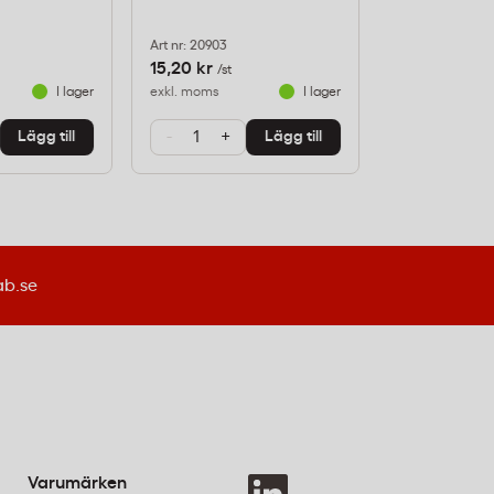
Art nr: 20903
Art nr: 20907
15,20 kr
15,20 kr
/st
/st
I lager
exkl. moms
I lager
exkl. moms
-
+
-
+
Lägg till
Lägg till
ab.se
Varumärken