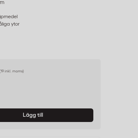
mm
lipmedel
liga ytor
(19 inkl. moms)
Lägg till