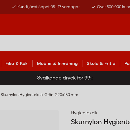
s
Kundtjänst öppet 08 - 17 vardagar
Över 500 000 kun
Fika & Kök
Möbler & Inredning
Skola & Fritid
Pa
Svalkande dryck för 99:-
Skurnylon Hygienteknik Grön, 220x150 mm
Hygienteknik
Skurnylon Hygient