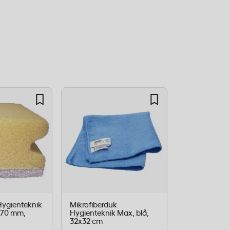
ygienteknik
Mikrofiberduk
Mikrofiberdu
x70 mm,
Hygienteknik Max, blå,
Hygienteknik
32x32 cm
32x32 cm