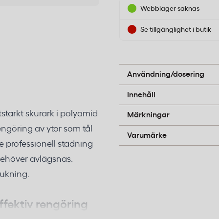
Webblager saknas
Se tillgänglighet i butik
Används för hand eller i p
arket före användning för 
Användning/dosering
Polyamid med integrerat 
Innehåll
B-pil
tstarkt skurark i polyamid
Märkningar
rengöring av ytor som tål
Hygienteknik
Varumärke
 professionell städning
 behöver avlägsnas.
rukning.
ffektiv rengöring