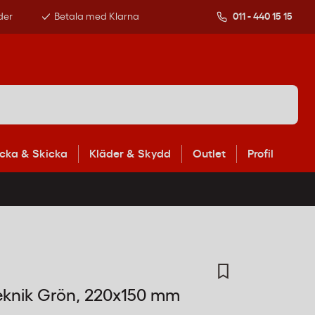
der
Betala med Klarna
011 - 440 15 15
cka & Skicka
Kläder & Skydd
Outlet
Profil
eknik Grön, 220x150 mm