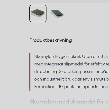
Produktbeskrivning
Skurnylon Hygienteknik Grön är ett sli
med integrerat slipmedel för effektiv 
skrubbning. Skurarken passar för både
och industriellt bruk där envis smuts
Förpackad i 10-pack för löpande förb
Skurnylon med slipmedel för e
av hårda ytor