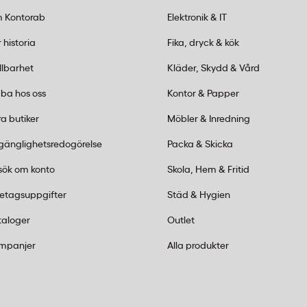
fritt stål, kakel, betong
 Kontorab
Elektronik & IT
rial som akryl,
aster där repor kan
 historia
Fika, dryck & kök
llbarhet
Kläder, Skydd & Vård
ba hos oss
Kontor & Papper
anschstandard där grön
a butiker
Möbler & Inredning
ör allmän rengöring av
lgänglighetsredogörelse
Packa & Skicka
smuts, medan vit är mildare
sök om konto
Skola, Hem & Fritid
retagsuppgifter
Städ & Hygien
en?
taloger
Outlet
ackningar om 10 ark med
mpanjer
Alla produkter
rdhållare för skurark och
g.