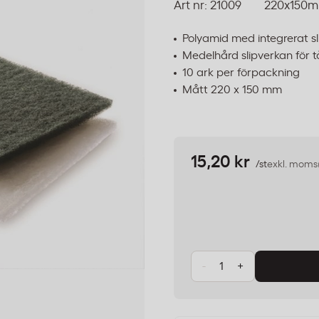
Art nr:
21009
220x150
Polyamid med integrerat s
Medelhård slipverkan för tå
10 ark per förpackning
Mått 220 x 150 mm
15,20 kr
/st
exkl. moms
-
+