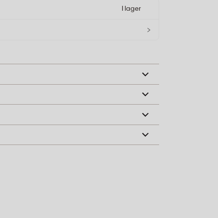
I lager
›
adhållare på ytor som tål skrubbning. Fukta
bästa resultat.
slipmedel