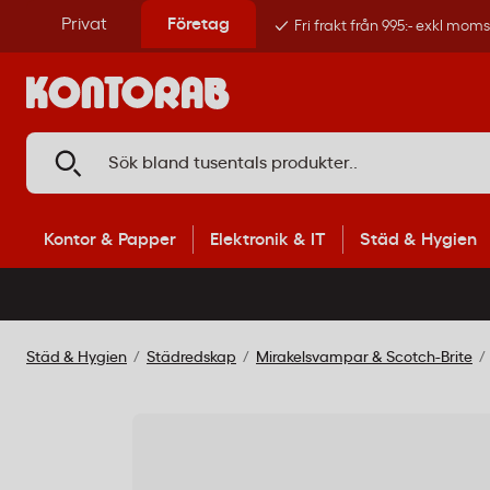
Privat
Företag
Fri frakt från 995:- exkl mom
Kontor & Papper
Elektronik & IT
Städ & Hygien
Städ & Hygien
Städredskap
Mirakelsvampar & Scotch-Brite