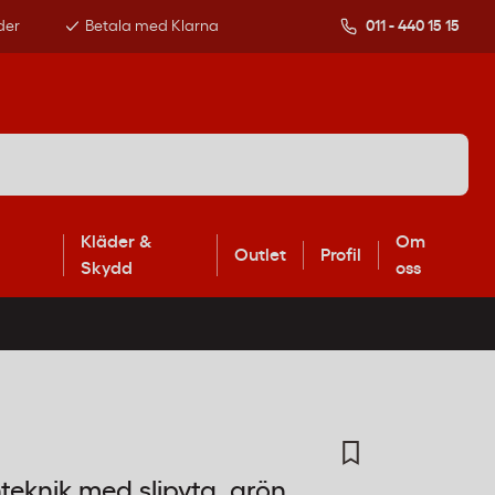
der
Betala med Klarna
011 - 440 15 15
Kläder &
Om
Outlet
Profil
Skydd
oss
eknik med slipyta, grön,