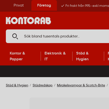
Privat
Företag
Fri frakt från 995:- exkl mom
Kontor &
Elektronik &
Städ &
Papper
IT
Hygien
Städ & Hygien
Städredskap
Mirakelsvampar & Scotch-Brite