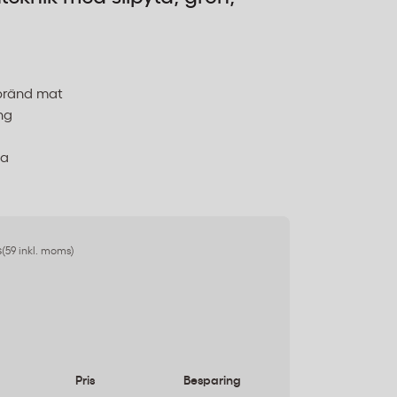
tbränd mat
ng
na
s
(59 inkl. moms)
Pris
Besparing