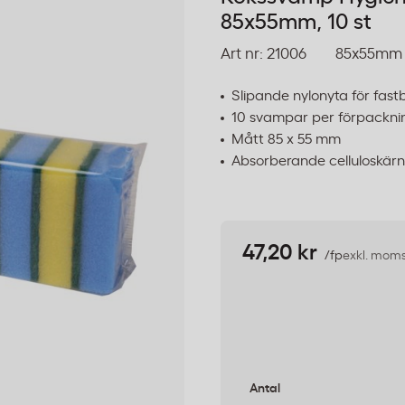
85x55mm, 10 st
Art nr:
21006
85x55mm
Slipande nylonyta för fas
10 svampar per förpackni
Mått 85 x 55 mm
Absorberande celluloskär
47,20 kr
/fp
exkl. mom
Antal