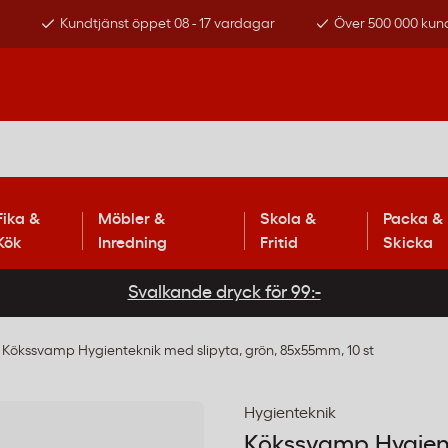
s
Kundtjänst öppet 08 - 17 vardagar
Över 500 000 kun
Fika &
Möbler &
Skola &
Packa &
Kök
Inredning
Fritid
Skicka
Svalkande dryck för 99:-
Kökssvamp Hygienteknik med slipyta, grön, 85x55mm, 10 st
Hygienteknik
Kökssvamp Hygient