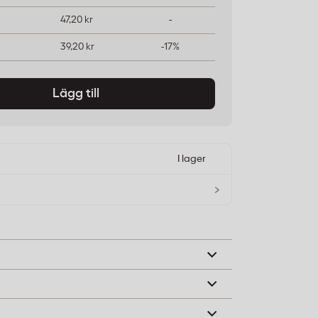
47,20 kr
-
39,20 kr
-17%
Lägg till
I lager
›
 med diskmedel. Slipytan för hårda
för känsliga ytor.
lulosasvamp