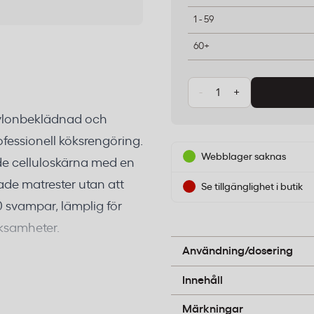
1 - 59
60+
-
+
ylonbeklädnad och
ofessionell köksrengöring.
Webblager saknas
e celluloskärna med en
ade matrester utan att
Se tillgänglighet i butik
0 svampar, lämplig för
rksamheter.
Fukta svampen och använd
beläggningar, mjuka sidan 
Användning/dosering
ngöring av grytor
Nylon med slipmedel, cel
Innehåll
B-pil
Märkningar