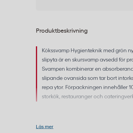
Produktbeskrivning
Kökssvamp Hygienteknik med grön n
slipyta är en skursvamp avsedd för pr
Svampen kombinerar en absorberand
slipande ovansida som tar bort intork
repa ytor. Förpackningen innehåller 1
storkök, restauranger och cateringve
Kökssvamp med slipyta för re
och stekpannor
Läs mer