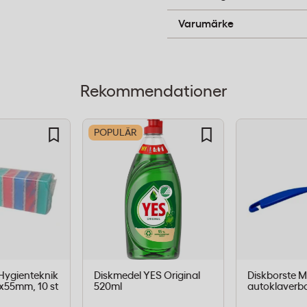
ett inbakat slipmedel som
Hygienteknik
Varumärke
äggningar från kokkärl,
luloskärna absorberar
bibehåller fukten under
Rekommendationer
POPULÄR
l
staurang
ygienteknik
Diskmedel YES Original
Diskborste M
ofessionella kök där
85x55mm, 10 st
520ml
autoklaverb
ätts för hård värme. Den