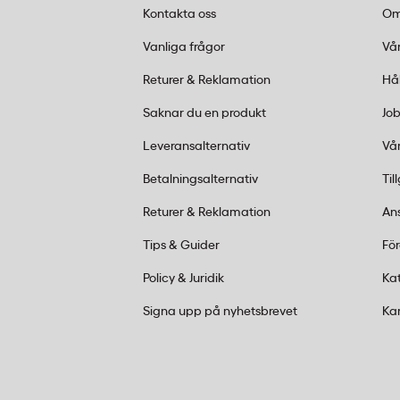
för hårdare ytor som rostfritt stål och em
Kontakta oss
Om
non-stick-pannor rekommenderas att e
Vanliga frågor
Vår
mjuka undersida för att undvika repor p
Returer & Reklamation
Hå
Hur många kökssvampar ingår i en för
Saknar du en produkt
Job
Varje förpackning av Hygienteknik kökss
Leveransalternativ
Vår
stycken svampar i måttet 85 x 55 mm, vil
förbrukning i storkök och restaurangmiljöe
Betalningsalternativ
Til
Returer & Reklamation
An
Tips & Guider
Fö
Policy & Juridik
Ka
Signa upp på nyhetsbrevet
Ka