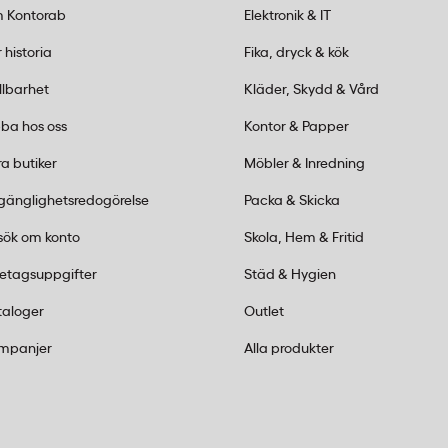
alj. För teflonbelagda och
 Kontorab
Elektronik & IT
nbart använda svampens
 historia
Fika, dryck & kök
å beläggningen.
llbarhet
Kläder, Skydd & Vård
packning?
ba hos oss
Kontor & Papper
vamp innehåller 10
a butiker
Möbler & Inredning
ket passar för löpande
r.
lgänglighetsredogörelse
Packa & Skicka
sök om konto
Skola, Hem & Fritid
retagsuppgifter
Städ & Hygien
taloger
Outlet
mpanjer
Alla produkter