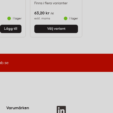
Finns i flera varianter
Art nr: 100777
63,20 kr
303,20 kr
/st
/k
I lager
exkl. moms
I lager
exkl. moms
-
+
Lägg till
Välj variant
ab.se
Varumärken