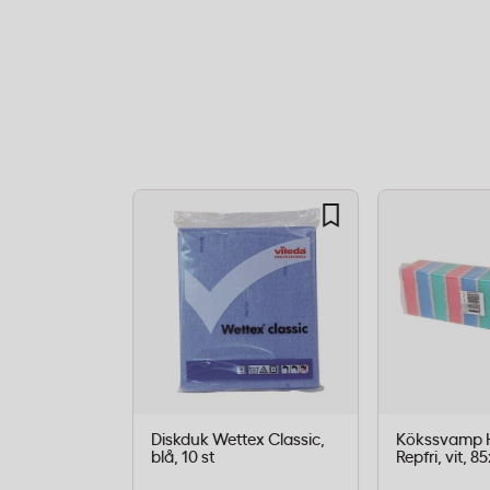
Den gröna nylonbeklädnaden innehåller 
effektivt löser fastbränd mat och fettbel
ugnsplåtar och arbetsytor. Svampens cel
vatten och diskmedel, vilket gör att den 
hela rengöringsarbetet.
Mått:
85 x 55 mm
Färg:
Grön slipyta
Förpackning:
10 st/fp
Material ovansida:
Nylon med slipmede
Material undersida:
Cellulosasvamp
Skursvamp för storkök och re
Diskduk Wettex Classic,
Kökssvamp H
Svampen passar för daglig rengöring i pr
blå, 10 st
Repfri, vit, 
diskvolymerna är höga och kokkärlen uts