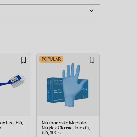
POPULÄR
ax Eco, blå,
Nitrilhandske Mercator
Toalettpappe
ar
Nitrylex Classic, latexfri,
Universal 2-l
blå, 100 st
42 rullar