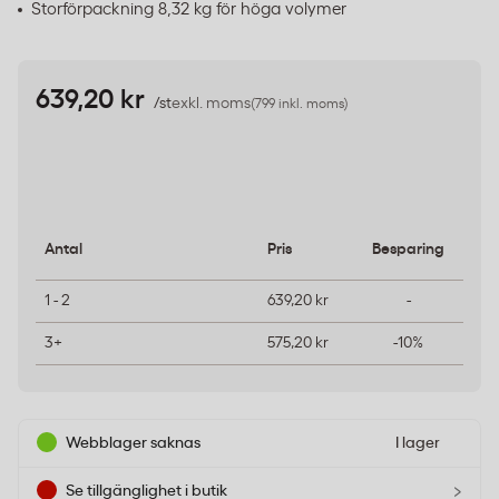
Storförpackning 8,32 kg för höga volymer
639,20 kr
/st
exkl. moms
(799 inkl. moms)
Antal
Pris
Besparing
1 - 2
639,20 kr
-
3+
575,20 kr
-10%
Webblager saknas
I lager
›
Se tillgänglighet i butik