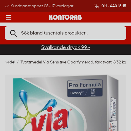
011 - 440 15 15
Kundtjänst öppet 08 - 17 vardagar
Över 500 000 kund
Svalkande dryck 99:-
ättmedel
Tvättmedel Via Sensitive Oparfymerad, färgtvätt, 8,32 kg