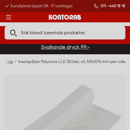
011 - 440 15 15
Kundtjänst öppet 08 - 17 vardagar
Över 500 000 kund
Svalkande dryck 99:-
psäckar
Insatspåsar Polynova LLD 30 liter, vit, 510x570 mm per rulle