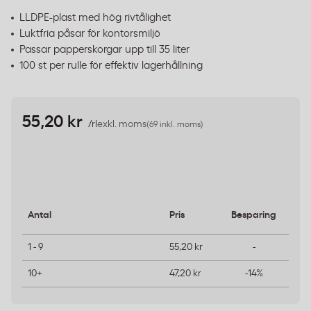
LLDPE-plast med hög rivtålighet
Luktfria påsar för kontorsmiljö
Passar papperskorgar upp till 35 liter
100 st per rulle för effektiv lagerhållning
55,20 kr
/rl
exkl. moms
(69 inkl. moms)
Antal
Pris
Besparing
1 - 9
55,20 kr
-
10+
47,20 kr
-14%