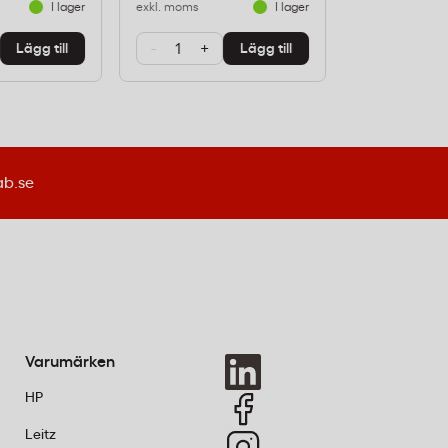
I lager
exkl. moms
I lager
exkl. moms
-
+
-
+
Lägg till
Lägg till
ab.se
Varumärken
HP
Leitz