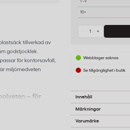
1 - 9
10+
-
+
plastsäck tillverkad av
m godstjocklek.
Webblager saknas
passar för kontorsavfall,
 där miljömedveten
Se tillgänglighet i butik
Återvunnen polyetenplast
polyeten – för
Innehåll
ng
B-pil
Märkningar
Polynova
vunnet polyeten, vilket
Varumärke
Godstjockleken på 0,05