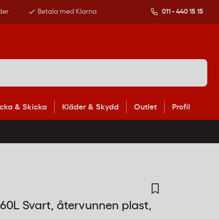
der
Betala med Klarna
011 - 440 15 15
cka & Skicka
Kläder & Skydd
Outlet
Profil
60L Svart, återvunnen plast,