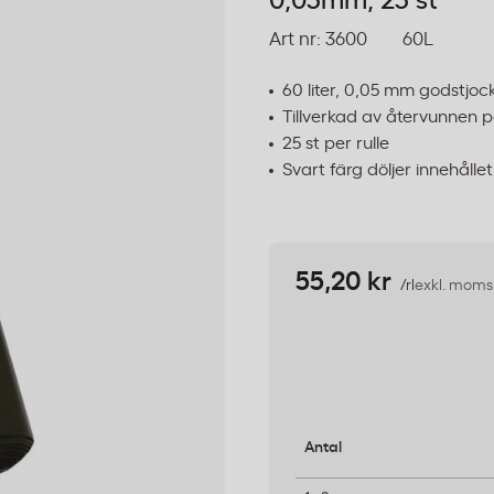
0,05mm, 25 st
Art nr:
3600
60L
60 liter, 0,05 mm godstjoc
Tillverkad av återvunnen p
25 st per rulle
Svart färg döljer innehållet
55,20 kr
/rl
exkl. moms
Antal