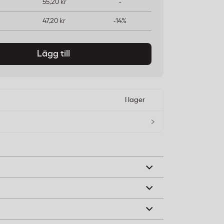
55,20 kr
-
47,20 kr
-14%
Lägg till
I lager
›