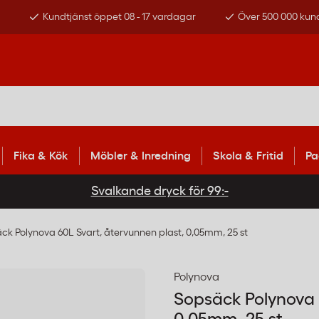
s
Kundtjänst öppet 08 - 17 vardagar
Över 500 000 kun
Fika & Kök
Möbler & Inredning
Skola & Fritid
Pa
Svalkande dryck för 99:-
ck Polynova 60L Svart, återvunnen plast, 0,05mm, 25 st
Polynova
Sopsäck Polynova 