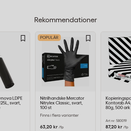
r- och hushållsavfall utan
Rekommendationer
POPULÄR
h lätt industri
 ett diskret intryck i
ynova LDPE
Nitrilhandske Mercator
Kopieringsp
25L, svart,
Nitrylex Classic, svart,
Kontorab A4,
itersformatet passar
e
100 st
80g, 500 ark
mellanstorlek. Används
Finns i flera varianter
Art nr: 580019
ättare industriella
63,20 kr
87,20 kr
/fp
/fp