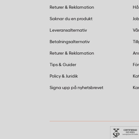
Returer & Reklamation
Hå
För normalt kontorsavfall som papper, pla
0,05 mm godstjocklek. Polynova sopsäcka
Saknar du en produkt
Job
tjocklek och klarar vanligt avfall utan at
Leveransalternativ
Vår
Betalningsalternativ
Til
Returer & Reklamation
An
Tips & Guider
Fö
Policy & Juridik
Ka
Signa upp på nyhetsbrevet
Ka