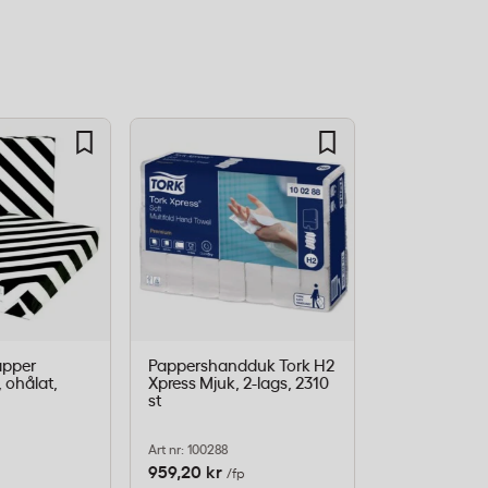
apper
Pappershandduk Tork H2
Skumtvål Tor
 ohålat,
Xpress Mjuk, 2-lags, 2310
parfymerad, 1 
st
Art nr: 100288
Art nr: 520501
959,20 kr
175,20 kr
/fp
/st