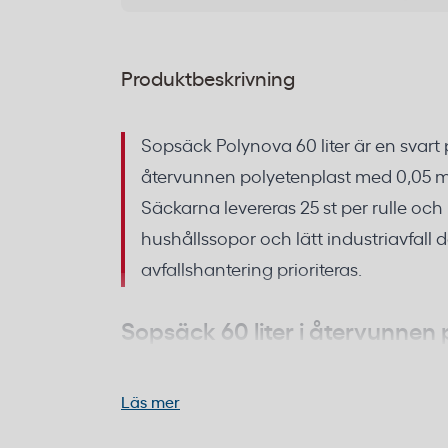
Produktbeskrivning
Sopsäck Polynova 60 liter är en svart 
återvunnen polyetenplast med 0,05 m
Säckarna levereras 25 st per rulle och 
hushållssopor och lätt industriavfall
avfallshantering prioriteras.
Sopsäck 60 liter i återvunnen 
miljömedveten avfallshanteri
Läs mer
Polynova sopsäckar är tillverkade av åter
minskar behovet av nyproducerad plast. 