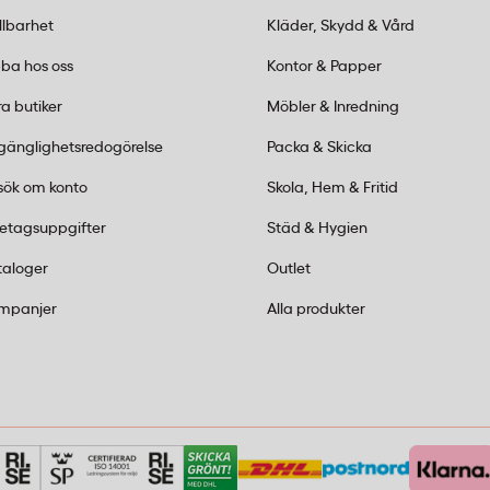
llbarhet
Kläder, Skydd & Vård
st och lätt skräp räcker
r 60 liter har denna
ba hos oss
Kontor & Papper
t gå sönder vid hantering.
a butiker
Möbler & Inredning
lgänglighetsredogörelse
Packa & Skicka
sök om konto
Skola, Hem & Fritid
retagsuppgifter
Städ & Hygien
taloger
Outlet
mpanjer
Alla produkter