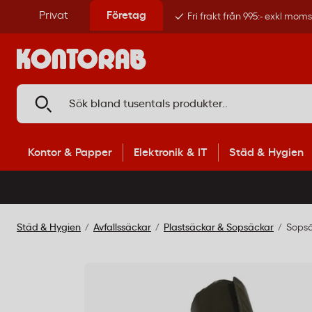
Privat
Företag
Fri frakt från 995:- exkl mom
Kontor & Papper
Elektronik & IT
Städ & Hygien
Städ & Hygien
Avfallssäckar
Plastsäckar & Sopsäckar
Sopsä