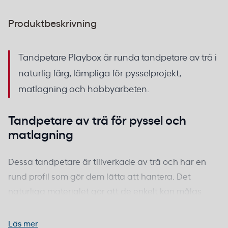
Produktbeskrivning
Tandpetare Playbox är runda tandpetare av trä i
naturlig färg, lämpliga för pysselprojekt,
matlagning och hobbyarbeten.
Tandpetare av trä för pyssel och
matlagning
Dessa tandpetare är tillverkade av trä och har en
rund profil som gör dem lätta att hantera. Det
naturliga materialet gör att de enkelt kan målas
eller dekoreras för kreativa projekt, samtidigt som de
fungerar utmärkt för traditionell användning vid
Läs mer