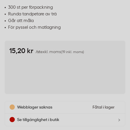
300 st per förpackning
Runda tandpetare av trä
Går att måla
För pyssel och matlagning
15,20 kr
/st
exkl. moms
(19 inkl. moms)
Webblager saknas
Fåtal i lager
›
Se tillgänglighet i butik