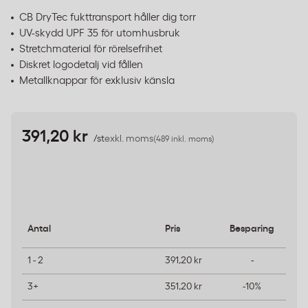
CB DryTec fukttransport håller dig torr
UV-skydd UPF 35 för utomhusbruk
Stretchmaterial för rörelsefrihet
Diskret logodetalj vid fållen
Metallknappar för exklusiv känsla
391,20 kr
/st
exkl. moms
(489 inkl. moms)
Antal
Pris
Besparing
1 - 2
391,20 kr
-
3+
351,20 kr
-10%