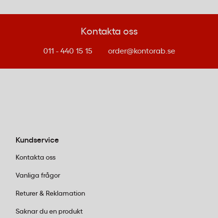
tygteknik som leder svett bort från kroppen och ut
till tygets yta där den avdunstar. Piketröja
Advantage Premium i CB DryTec håller bäraren torr
Kontakta oss
och bekväm under aktiva arbetsdagar.
011 - 440 15 15
order@kontorab.se
Vilket UV-skydd har pikétröjan och räcker det för
utomhusarbete?
Cutter & Buck Advantage Premium har UV-skydd
UPF 35, vilket innebär att tyget blockerar cirka 97
procent av UV-strålningen. Det ger ett bra basskydd
vid utomhusarbete men ersätter inte solskydd på
Kundservice
exponerad hud vid långvarig solexponering.
Kontakta oss
Vanliga frågor
Returer & Reklamation
Saknar du en produkt