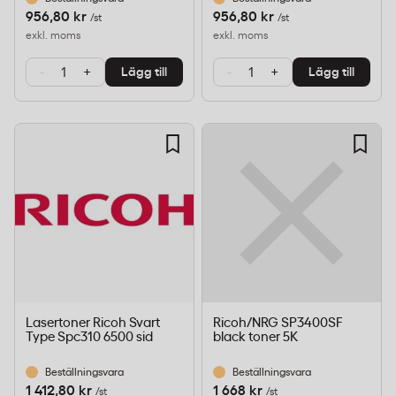
956,80 kr
956,80 kr
/st
/st
exkl. moms
exkl. moms
-
+
-
+
Lägg till
Lägg till
Lasertoner Ricoh Svart
Ricoh/NRG SP3400SF
Type Spc310 6500 sid
black toner 5K
Beställningsvara
Beställningsvara
1 412,80 kr
1 668 kr
/st
/st