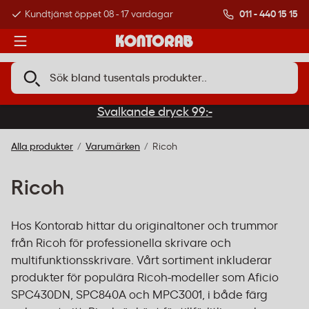
011 - 440 15 15
Kundtjänst öppet 08 - 17 vardagar
Över 500 000 kund
Svalkande dryck 99:-
Alla produkter
Varumärken
Ricoh
Ricoh
Hos Kontorab hittar du originaltoner och trummor
från Ricoh för professionella skrivare och
multifunktionsskrivare. Vårt sortiment inkluderar
produkter för populära Ricoh-modeller som Aficio
SPC430DN, SPC840A och MPC3001, i både färg