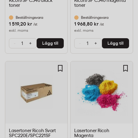
Ricoh/SP C340 black
Ricoh/SP C340 magenta
toner
toner
Beställningsvara
Beställningsvara
1 519,20 kr
1 968,80 kr
/st
/st
exkl. moms
exkl. moms
-
+
-
+
Lägg till
Lägg till
Lasertoner Ricoh Svart
Lasertoner Ricoh
SPC220E/SPC221SF
Magenta