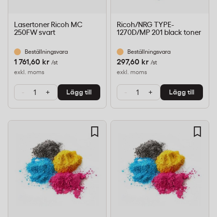
Lasertoner Ricoh MC
Ricoh/NRG TYPE-
250FW svart
1270D/MP 201 black toner
Beställningsvara
Beställningsvara
1 761,60 kr
297,60 kr
/st
/st
exkl. moms
exkl. moms
-
+
-
+
Lägg till
Lägg till