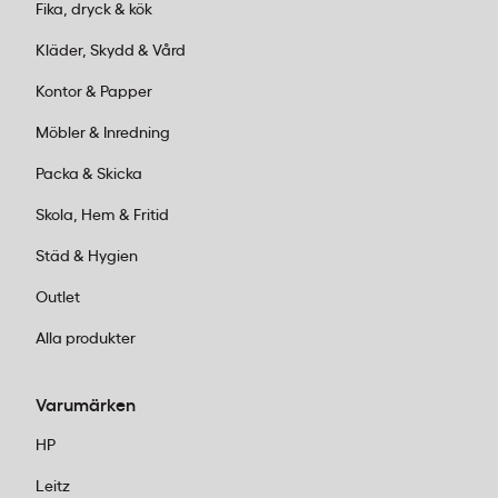
Fika, dryck & kök
minimerar kapitalbindning. Perfekt för
konsultbolag och mindre byråer där
Kläder, Skydd & Vård
utskrift sker sporadiskt.
Kontor & Papper
Medelstora verksamheter (500-2000
sidor/månad):
Högkapacitetsalternativ
Möbler & Inredning
börjar bli lönsamma här. Utforska vårt
Packa & Skicka
sortiment av
originaltoner
för att hitta
kassetter som balanserar pris och
Skola, Hem & Fritid
räckvidd.
Städ & Hygien
Högvolymsmiljöer (över 2000
sidor/månad):
Välj alltid högsta kapacitet.
Outlet
En trumenhet som klarar 200 000 sidor
Alla produkter
minskar servicebehovet och driftstopp
kraftigt.
Ricoh Toner Yellow TYPESPC840A
med 22 500 sidor passar utmärkt för
Varumärken
produktionsavdelningar.
HP
3. Färg eller svartvitt?
Leitz