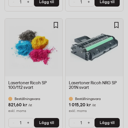
-
+
-
+
Lägg till
Lägg till
Lasertoner Ricoh SP
Lasertoner Ricoh NRG SP
100/112 svart
201N svart
Beställningsvara
Beställningsvara
821,60 kr
1 015,20 kr
/st
/st
exkl. moms
exkl. moms
-
+
-
+
Lägg till
Lägg till