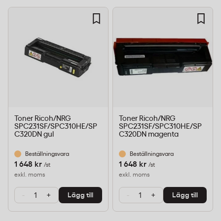
Toner Ricoh/NRG
Toner Ricoh/NRG
SPC231SF/SPC310HE/SP
SPC231SF/SPC310HE/SP
C320DN gul
C320DN magenta
Beställningsvara
Beställningsvara
1 648 kr
1 648 kr
/st
/st
exkl. moms
exkl. moms
-
+
-
+
Lägg till
Lägg till