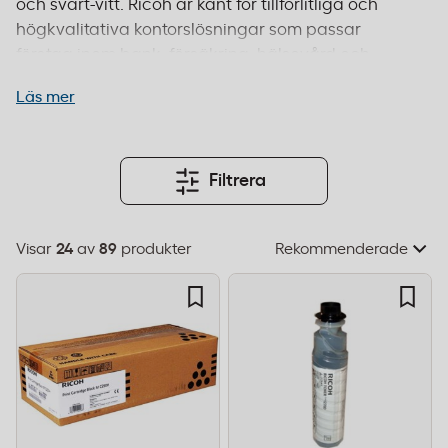
och svart-vitt. Ricoh är känt för tillförlitliga och
högkvalitativa kontorslösningar som passar
företag inom bank, försäkring, hälsovård och
offentlig sektor. Med originalprodukter från Ricoh
Läs mer
säkerställer du optimal utskriftskvalitet, lång
livslängd och kompatibilitet med din skrivare. Alla
produkter uppfyller relevanta EU-standarder och
Ricohs egna kvalitetskrav för säker och
Filtrera
miljövänlig användning. Beställ före 14:00 för
leverans inom 1–2 dagar och fri frakt från 995 kr.
Visar
24
av
89
produkter
Välj
sorteringsordning