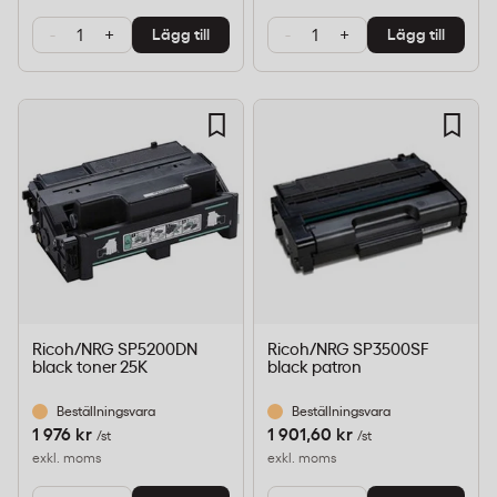
-
+
-
+
Lägg till
Lägg till
Ricoh/NRG SP5200DN
Ricoh/NRG SP3500SF
black toner 25K
black patron
Beställningsvara
Beställningsvara
1 976 kr
1 901,60 kr
/st
/st
exkl. moms
exkl. moms