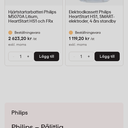
Hjärtstartarbatteri Philips
Elektrodkassett Philips
M5070A Litium,
HeartStart HS1, SMART-
HeartStart HS1 och FRx
elektroder, 4 års standby
Beställningsvara
Beställningsvara
2 623,20 kr
1 119,20 kr
/st
/st
exkl. moms
exkl. moms
-
+
-
+
Lägg till
Lägg till
Philips
Philips – Pålitlig