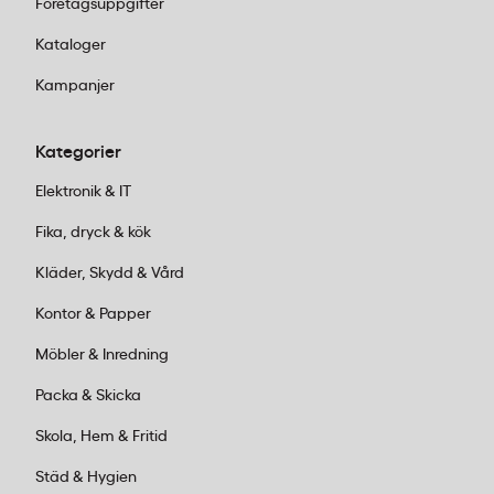
Företagsuppgifter
Snabb beställningsguide
Kataloger
Identifiera ditt behov
– behöver du
Kampanjer
reservelektroder eller nytt batteri till din
HeartStart?
Kategorier
Välj rätt produkt
– kontrollera att tillbehöret
passar din specifika hjärtstartarmodell
Elektronik & IT
(HS1 eller FRx).
Fika, dryck & kök
Beställ online
på kontorab.se eller besök
en av våra 25 butiker.
Kläder, Skydd & Vård
Lägg ordern före 14:00
för leverans inom 1–
Kontor & Papper
2 dagar.
Möbler & Inredning
Packa & Skicka
Kundservice:
Ring oss vardagar 08:00–
17:00 på 011-440 15 15 eller mejla
Skola, Hem & Fritid
order@kontorab.se
.
Städ & Hygien