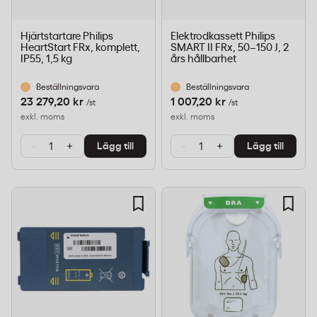
Hjärtstartare Philips
Elektrodkassett Philips
HeartStart FRx, komplett,
SMART II FRx, 50–150 J, 2
IP55, 1,5 kg
års hållbarhet
Beställningsvara
Beställningsvara
23 279,20 kr
1 007,20 kr
/st
/st
exkl. moms
exkl. moms
-
+
-
+
Lägg till
Lägg till