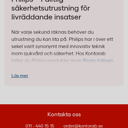
säkerhetsutrustning för
livräddande insatser
När varje sekund räknas behöver du
utrustning du kan lita på. Philips har i över ett
sekel varit synonymt med innovativ teknik
inom sjukvård och säkerhet. Hos Kontorab
hittar du Philips produkter inom
första hjälpen
– från hjärtstartare till kritiska tillbehör som
säkerställer att din säkerhetsutrustning
Läs mer
fungerar när den behövs som mest.
Varför välja Philips?
Philips HeartStart-serien är framtagen för
Kontakta oss
enkel användning i stressade situationer.
Produkterna är CE-märkta och följer EU:s
011 - 440 15 15
order@kontorab.se