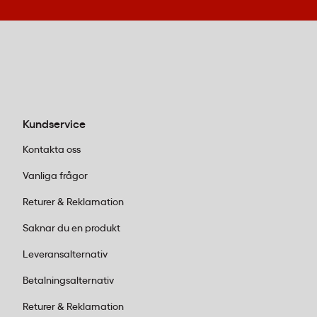
medicinska standarder. Varje komponent är
utformad för att ge snabb respons och
maximal tillförlitlighet – från själva
defibrillatorn till elektrodkassetter och
batterier med långvarig kapacitet.
HeartStart HS1 elektroder:
Anpassade för
Kundservice
både vuxna och barn. Den smarta
designen möjliggör snabb applicering
Kontakta oss
även för ovana användare.
Vanliga frågor
Elektrodkassetten
levererar tillförlitlig
Returer & Reklamation
prestanda när varje sekund är avgörande.
Litiumbatterier för HeartStart:
Långvarig
Saknar du en produkt
energikälla som garanterar att din
Leveransalternativ
hjärtstartare är redo för användning.
Batteriet
är specifikt framtaget för
Betalningsalternativ
HeartStart HS1/FRx och erbjuder stabil
Returer & Reklamation
prestanda över tid.