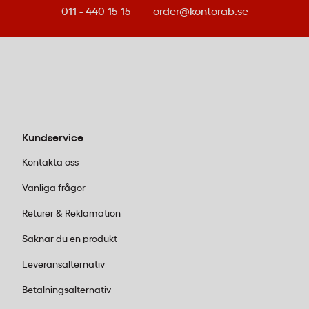
Stewardship Council. Vaderingen är tillverkad
011 - 440 15 15
order@kontorab.se
av återvunna fibrer och hela produkten kan
återvinnas som papper.
Vanliga frågor om vadderade påsar
Jiffy
Kundservice
Kan Jiffy vadderade påsar återvinnas i
pappersåtervinningen?
Kontakta oss
Vanliga frågor
Ja, Jiffy vadderade påsar storlek 0 är tillverkade helt
i papper och fibermaterial utan plast. De kan läggas
Returer & Reklamation
i pappersåtervinningen utan att materialen behöver
Saknar du en produkt
separeras.
Leveransalternativ
Vad är skillnaden mellan vadderade påsar i
Betalningsalternativ
papper och bubbelpåsar i plast?