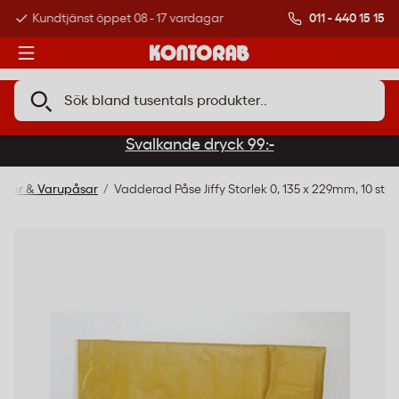
011 - 440 15 15
Kundtjänst öppet 08 - 17 vardagar
Över 500 000 kund
Svalkande dryck 99:-
åsar & Varupåsar
Vadderad Påse Jiffy Storlek 0, 135 x 229mm, 10 st