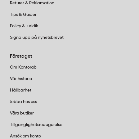
Returer & Reklamation
Jiffy vadderade påsar använder vaddering av
Tips & Guider
återvunna fibrer istället för plastbubblor. Det ger
jämförbart stötskydd samtidigt som förpackningen
Policy & Juridik
blir helt återvinningsbar som papper, till skillnad från
Signa upp på nyhetsbrevet
plastbubbelpåsar som kräver separat
plastinsamling.
Företaget
Om Kontorab
Vår historia
Hållbarhet
Jobba hos oss
Våra butiker
Tillgänglighetsredogörelse
Ansök om konto