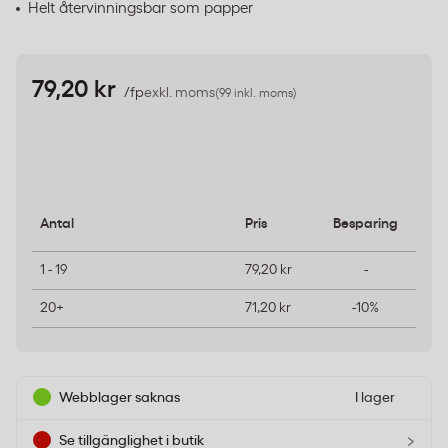
Helt återvinningsbar som papper
79,20 kr
/fp
exkl. moms
(99 inkl. moms)
Antal
Pris
Besparing
1 - 19
79,20 kr
-
20+
71,20 kr
-10%
Webblager saknas
I lager
›
Se tillgänglighet i butik