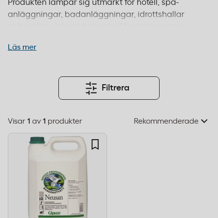
Produkten lämpar sig utmärkt för hotell, spa-
anläggningar, badanläggningar, idrottshallar
och andra verksamheter med bassänger som
kräver regelbunden underhållstvätt. Neusan
Läs mer
bassängtvätt är formulerad för att ge gründliga
resultat utan att skada bassängens yta. Med
Kontorab som leverantör får du en pålitlig partner
för dina städ- och hygiensbehov. Beställ före 14:00
Filtrera
för leverans inom 1–2 dagar och fri frakt från 995
kr.
Visar
1
av
1
produkter
Välj
sorteringsordning