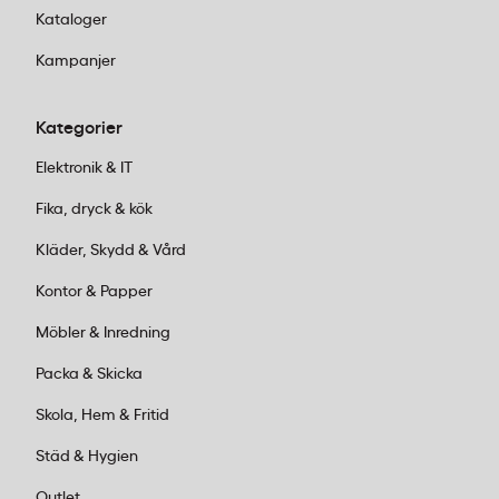
Börja använda
– följ instruktionerna på
Kataloger
förpackningen för bästa resultat
Kampanjer
Kundservice:
Ring oss vardagar 08:00–
Kategorier
17:00 på 011-440 15 15 eller mejla
order@kontorab.se
.
Elektronik & IT
Fika, dryck & kök
Kläder, Skydd & Vård
Kontor & Papper
Möbler & Inredning
Packa & Skicka
Skola, Hem & Fritid
Städ & Hygien
Outlet