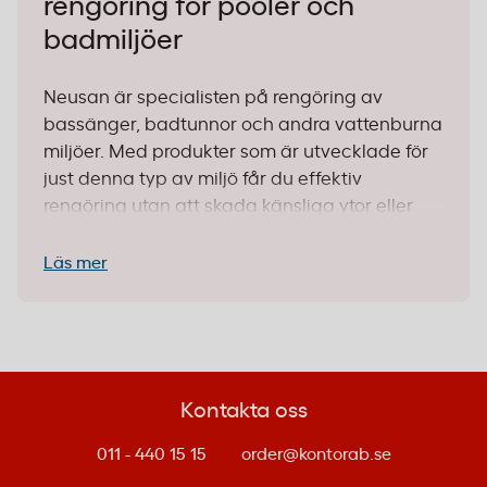
rengöring för pooler och
badmiljöer
Neusan är specialisten på rengöring av
bassänger, badtunnor och andra vattenburna
miljöer. Med produkter som är utvecklade för
just denna typ av miljö får du effektiv
rengöring utan att skada känsliga ytor eller
störa vattenkvaliteten. Perfekt för dig som
driver ett spa, gym eller hotell – eller har en
Läs mer
egen pool hemma som kräver regelbunden
underhåll.
Varför välja Neusan?
Kontakta oss
Låg skumbildning:
Neusans formula är
anpassad för miljöer med recirkulerande
011 - 440 15 15
order@kontorab.se
vatten. Det innebär att produkten inte