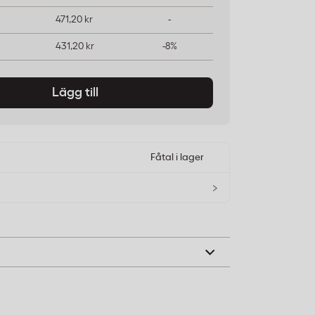
471,20 kr
-
431,20 kr
-8%
Lägg till
Fåtal i lager
›