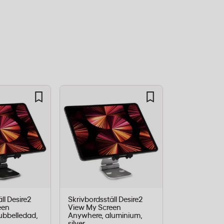
ll Desire2
Skrivbordsställ Desire2
Surfplattesta
een
View My Screen
Dual Pivot 360
ubbelledad,
Anywhere, aluminium,
höjdjusterba
silver