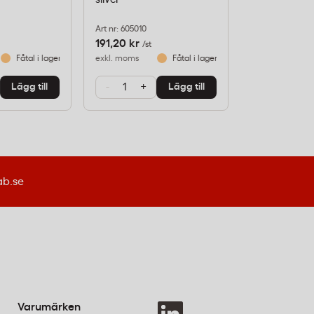
Art nr: 605010
Art nr: 605085
191,20 kr
303,20 kr
/st
/st
Fåtal i lager
exkl. moms
Fåtal i lager
exkl. moms
-
+
-
+
Lägg till
Lägg till
ab.se
Varumärken