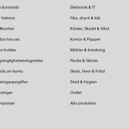
illgängliga utan att
 Kontorab
Elektronik & IT
ängkrok underlättar
 historia
Fika, dryck & kök
llbarhet
Kläder, Skydd & Vård
för knät
ba hos oss
Kontor & Papper
a butiker
Möbler & Inredning
 vänsterhänt version av
lgänglighetsredogörelse
Packa & Skicka
gerhänt och en
sök om konto
Skola, Hem & Fritid
nbart i var den inbyggda
retagsuppgifter
Städ & Hygien
höger respektive till
taloger
Outlet
ersionen (artikelnummer
musen med höger hand.
mpanjer
Alla produkter
nästativ?
för bärbara datorer upp