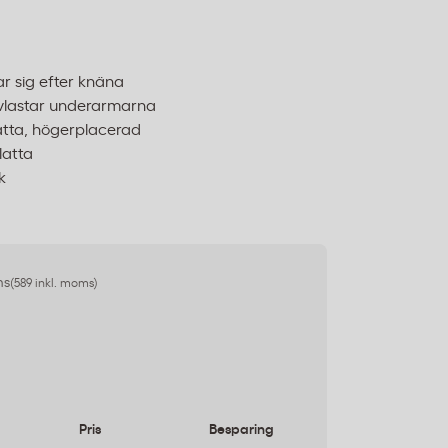
 sig efter knäna
avlastar underarmarna
tta, högerplacerad
latta
k
ms
(589 inkl. moms)
Pris
Besparing