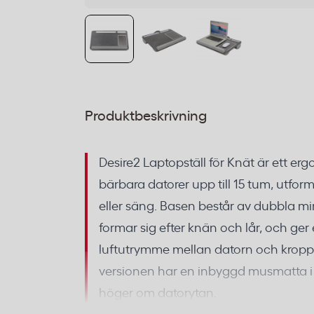
Produktbeskrivning
Desire2 Laptopställ för Knät är ett erg
bärbara datorer upp till 15 tum, utfor
eller säng. Basen består av dubbla
formar sig efter knän och lår, och ger
luftutrymme mellan datorn och krop
versionen har en inbyggd musmatta i k
höger om datorytan.