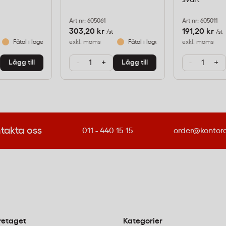
 surfplatta
Art nr: 605061
Art nr: 605011
303,20 kr
191,20 kr
/st
/st
ag med hängkrok
Fåtal i lager
exkl. moms
Fåtal i lager
exkl. moms
-
+
-
+
Lägg till
Lägg till
ds i hemmakontor,
takta oss
011 - 440 15 15
order@kontor
n som arbetar eller
itionellt skrivbord.
mme mellan dator och
ning och obehag från
retaget
Kategorier
ren för mobil och