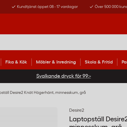
s
Kundtjänst öppet 08 - 17 vardagar
Över 500 000 kun
Fika & Kök
Möbler & Inredning
Skola & Fritid
Pa
Svalkande dryck för 99:-
ställ Desire2 Knät Högerhänt, minnesskum, grå
Desire2
Laptopställ Desir