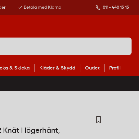
der
Betala med Klarna
011 - 440 15 15
cka & Skicka
Kläder & Skydd
Outlet
Profil
e2 Knät Högerhänt,