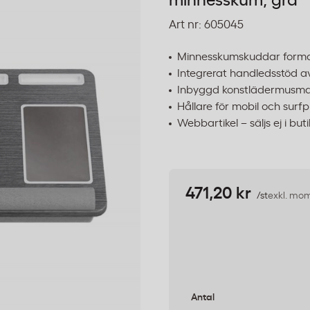
minnesskum, grå
Art nr:
605045
Minnesskumskuddar formar
Integrerat handledsstöd 
Inbyggd konstlädermusma
Hållare för mobil och surfp
Webbartikel – säljs ej i buti
471,20 kr
/st
exkl. mo
Antal