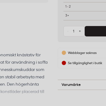
1 - 2
3+
-
+
Webblager saknas
onomiskt knästativ för
mat för användning i soffa
Se tillgänglighet i butik
 minnesskumskuddar som
 en stabil arbetsyta med
Desire2
pen. Den högerhänta
Varumärke
onstläder placerad till