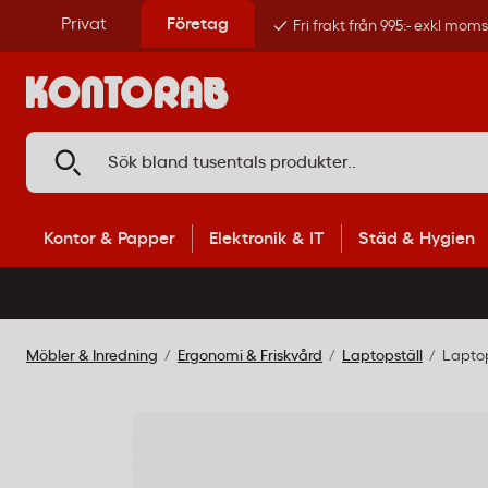
Privat
Företag
Fri frakt från 995:- exkl mom
Kontor & Papper
Elektronik & IT
Städ & Hygien
Möbler & Inredning
Ergonomi & Friskvård
Laptopställ
Laptop