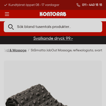
011 - 440 15 15
Kundtjänst öppet 08 - 17 vardagar
Över 500 000 kund
Svalkande dryck 99:-
iskvård & Massage
Ståmatta JobOut Massage, reflexologiyta, svart