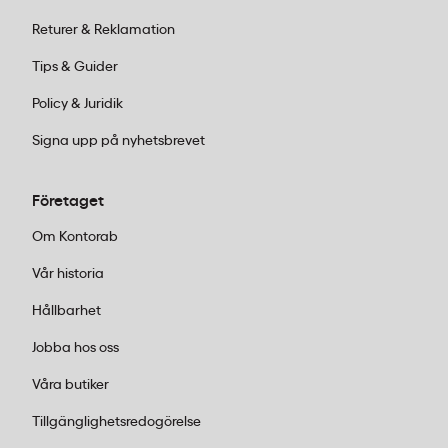
perioder. Mattan passar särskilt bra vid kassor,
Returer & Reklamation
diskar, monteringsstationer och receptioner där
statisk belastning är vanligt.
Tips & Guider
Policy & Juridik
Signa upp på nyhetsbrevet
Företaget
Om Kontorab
Vår historia
Hållbarhet
Jobba hos oss
Våra butiker
Tillgänglighetsredogörelse