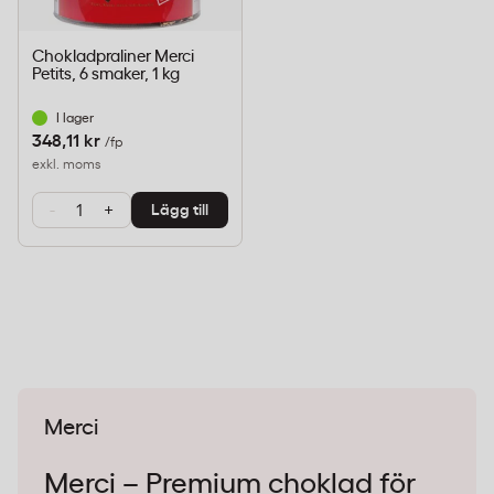
Chokladpraliner Merci
Petits, 6 smaker, 1 kg
I lager
348,11 kr
/fp
exkl. moms
-
+
Lägg till
Merci
Merci – Premium choklad för