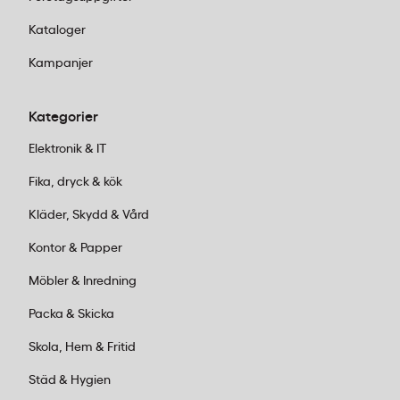
Lägg ordern före 14:00
för leverans inom 1–
2 dagar
Kataloger
Kampanjer
Kundservice:
Ring oss vardagar 08:00–
17:00 på 011-440 15 15 eller mejla
Kategorier
order@kontorab.se
.
Elektronik & IT
Fika, dryck & kök
Kläder, Skydd & Vård
Kontor & Papper
Möbler & Inredning
Packa & Skicka
Skola, Hem & Fritid
Städ & Hygien