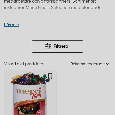
medarbetare och affärspartners. Sortimentet
inkluderar Merci Finest Selection med blandade
pralinsorter och Merci Petits i större
förpackningar för kontor och event. Merci
Läs mer
choklad är ett populärt val inom hotell- och
restaurangbranschen, kontorsmiljöer och för
företag som vill göra ett gott intryck. Beställ före
14:00 för leverans inom 1–2 dagar och fri frakt från
Filtrera
995 kr.
Visar
1
av
1
produkter
Välj
sorteringsordning