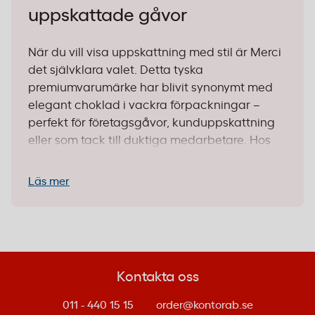
uppskattade gåvor
När du vill visa uppskattning med stil är Merci
det självklara valet. Detta tyska
premiumvarumärke har blivit synonymt med
elegant choklad i vackra förpackningar –
perfekt för företagsgåvor, kunduppskattning
eller som tack till duktiga medarbetare. Hos
Kontorab hittar du Mercis finaste sortiment för
företag som vill göra intryck med
Läs mer
genomtänkta chokladgåvor.
Varför välja Merci till företaget?
Merci utmärker sig inom
godis och choklad
Kontakta oss
genom sin klassiska elegans och
omtänksamma design. Varje förpackning
011 - 440 15 15
order@kontorab.se