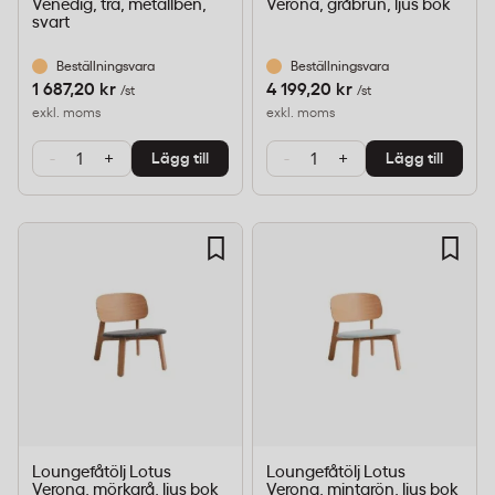
Venedig, trä, metallben,
Verona, gråbrun, ljus bok
svart
Beställningsvara
Beställningsvara
1 687,20 kr
4 199,20 kr
/st
/st
exkl. moms
exkl. moms
-
+
-
+
Lägg till
Lägg till
Loungefåtölj Lotus
Loungefåtölj Lotus
Verona, mörkgrå, ljus bok
Verona, mintgrön, ljus bok