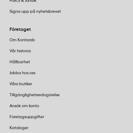
sig. Perfekt för moderna kontor där
Policy & Juridik
ljudnivån annars lätt blir hög.
Signa upp på nyhetsbrevet
Mötesrum och konferensytor:
Behöver ni
stabila
konferensbord
för kreativa möten?
Företaget
Lotus Madrid-serie erbjuder båtformade
bord i flera storlekar med stabilt T-
Om Kontorab
benstativ och justerbara fötter. Finns i olika
Vår historia
färgkombinationer som ljus ek, vit och
silver – lätt att matcha med befintlig
Hållbarhet
inredning.
Jobba hos oss
Enskilda arbetsplatser:
För dig som vill
kunna variera arbetsställningen under
Våra butiker
dagen finns höj- och sänkbara skrivbord
Tillgänglighetsredogörelse
som passar både hemmakontor och
traditionella kontorsmiljöer. Kombinera
Ansök om konto
gärna med ergonomiska
kontorsstolar
för
Företagsuppgifter
bästa komfort.
Förvaring och organisation:
Lotus har även
Kataloger