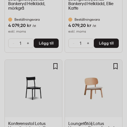
Bankeryd Helklädd,
Bankeryd Helklädd, Ellie
mörkgrå
Kaffe
Beställningsvara
Beställningsvara
4 079,20 kr
4 079,20 kr
/st
/st
exkl. moms
exkl. moms
-
+
-
+
Lägg till
Lägg till
Konferensstol Lotus
Loungefåtölj Lotus