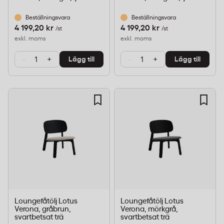
Beställningsvara
Beställningsvara
4 199,20 kr
4 199,20 kr
/st
/st
exkl. moms
exkl. moms
-
+
-
+
Lägg till
Lägg till
Loungefåtölj Lotus
Loungefåtölj Lotus
Verona, gråbrun,
Verona, mörkgrå,
svartbetsat trä
svartbetsat trä