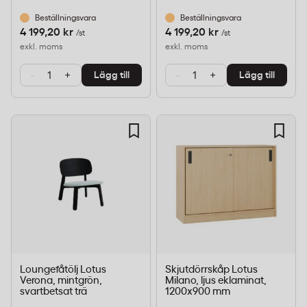
Beställningsvara
Beställningsvara
4 199,20 kr
4 199,20 kr
/st
/st
exkl. moms
exkl. moms
-
+
-
+
Lägg till
Lägg till
Loungefåtölj Lotus
Skjutdörrskåp Lotus
Verona, mintgrön,
Milano, ljus eklaminat,
svartbetsat trä
1200x900 mm