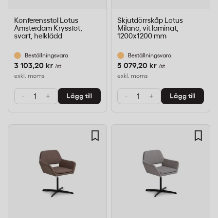
Konferensstol Lotus
Skjutdörrskåp Lotus
Amsterdam Kryssfot,
Milano, vit laminat,
svart, helklädd
1200x1200 mm
Beställningsvara
Beställningsvara
3 103,20 kr
5 079,20 kr
/st
/st
exkl. moms
exkl. moms
-
+
-
+
Lägg till
Lägg till