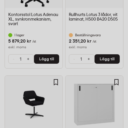
Kontorsstol Lotus Adenau
Rullhurts Lotus 3 lådor, vit
XL, synkronmekanism,
laminat, H500 B420 D505
svart
I lager
Beställningsvara
5 879,20 kr
2 351,20 kr
/st
/st
exkl. moms
exkl. moms
-
+
-
+
Lägg till
Lägg till