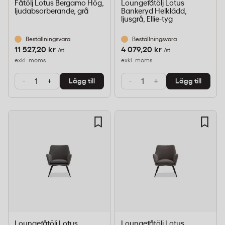
Fåtölj Lotus Bergamo Hög,
Loungefåtölj Lotus
ljudabsorberande, grå
Bankeryd Helklädd,
ljusgrå, Ellie-tyg
Beställningsvara
Beställningsvara
11 527,20 kr
4 079,20 kr
/st
/st
exkl. moms
exkl. moms
-
+
-
+
Lägg till
Lägg till
Loungefåtölj Lotus
Loungefåtölj Lotus