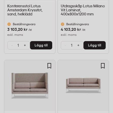
Konferensstol Lotus
Utdragsskåp Lotus Milano
Amsterdam Kryssfot,
Vit Laminat,
sand, helklädd
400x800x1200 mm
Beställningsvara
Beställningsvara
3 103,20 kr
4 103,20 kr
/st
/st
exkl. moms
exkl. moms
-
+
-
+
Lägg till
Lägg till