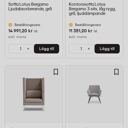
Soffa Lotus Bergamo
Kontorssoffa Lotus
Ljudabsorberande, grå
Bergamo 3-sits, låg rygg,
grå, ljuddämpande
Beställningsvara
Beställningsvara
14 991,20 kr
11 351,20 kr
/st
/st
exkl. moms
exkl. moms
-
+
-
+
Lägg till
Lägg till