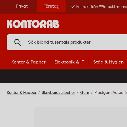
Privat
Företag
Fri frakt från 995:- exkl mom
Kontor & Papper
Elektronik & IT
Städ & Hygien
Kontor & Papper
Skrivbordstillbehör
Gem
Plastgem Actual 2