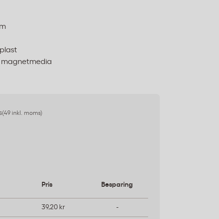
em
plast
ler magnetmedia
s
(49 inkl. moms)
Pris
Besparing
39,20 kr
-