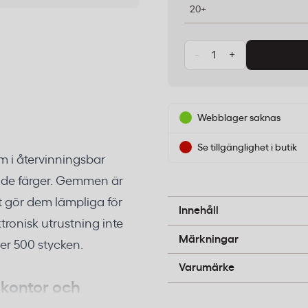
20+
-
+
Webblager saknas
Se tillgänglighet i butik
 i återvinningsbar
dade färger. Gemmen är
 gör dem lämpliga för
Polystyrenplast
Innehåll
ronisk utrustning inte
B-pil
Märkningar
er 500 stycken.
Actual
Varumärke
 kontor och