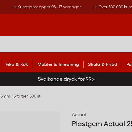
s
Kundtjänst öppet 08 - 17 vardagar
Över 500 000 kun
Fika & Kök
Möbler & Inredning
Skola & Fritid
Pa
Svalkande dryck för 99:-
5mm, 15 färger, 500 st
Actual
Plastgem Actual 25