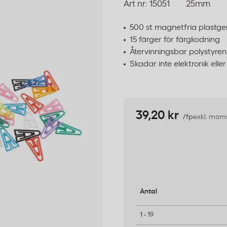
Art nr:
15051
25mm
500 st magnetfria plastg
15 färger för färgkodning
Återvinningsbar polystyren
Skadar inte elektronik el
39,20 kr
/fp
exkl. mom
Antal
1 - 19