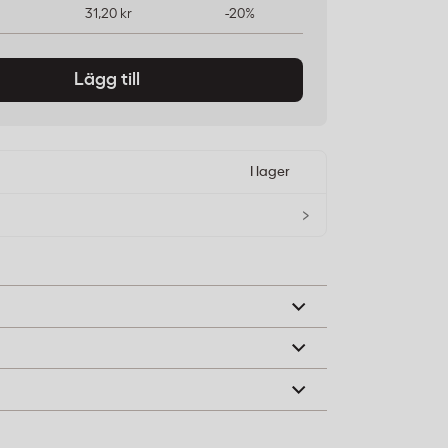
31,20 kr
-20%
Lägg till
I lager
›