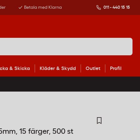
der
Betala med Klarna
011 - 440 15 15
cka & Skicka
Kläder & Skydd
Outlet
Profil
mm, 15 färger, 500 st