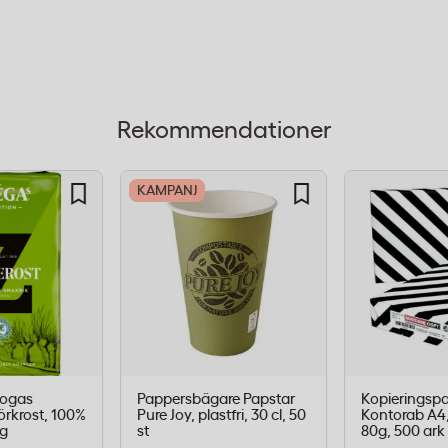
och magnetism, vilket
ngsmedia eller känslig
 säkrare alternativ än
Rekommendationer
kumentens integritet är
KAMPANJ
st
umentorganisering
Zogas
Pappersbägare Papstar
Kopieringsp
rkrost, 100%
Pure Joy, plastfri, 30 cl, 50
Kontorab A4,
0g
st
80g, 500 ark