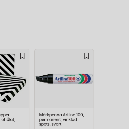
POPULÄR
apper
Märkpenna Artline 100,
Kopieringsp
 ohålat,
permanent, vinklad
Multicopy A4
spets, svart
ColorLok, 50