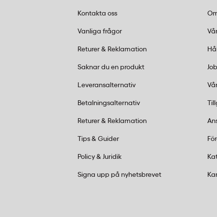
nära elektronik. De lämnar heller inga ro
Kontakta oss
Om
långtidsförvaring.
Vanliga frågor
Vår
Kan plastgem i blandade färger använd
dokument?
Returer & Reklamation
Hå
Ja, förpackningen med Actual plastgem inn
Saknar du en produkt
Job
vilket gör det möjligt att skapa ett eget 
Leveransalternativ
Vår
exempelvis projekt, avdelningar eller prior
Betalningsalternativ
Til
Returer & Reklamation
An
Tips & Guider
Fö
Policy & Juridik
Ka
Signa upp på nyhetsbrevet
Ka