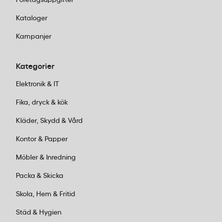
Bläcket torkas enkelt av från whiteboard-ytor utan
rester.
Kataloger
Kampanjer
Kategorier
Elektronik & IT
Fika, dryck & kök
Kläder, Skydd & Vård
Kontor & Papper
Möbler & Inredning
Packa & Skicka
Skola, Hem & Fritid
Städ & Hygien