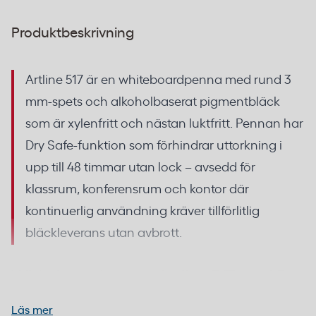
Produktbeskrivning
Artline 517 är en whiteboardpenna med rund 3
mm-spets och alkoholbaserat pigmentbläck
som är xylenfritt och nästan luktfritt. Pennan har
Dry Safe-funktion som förhindrar uttorkning i
upp till 48 timmar utan lock – avsedd för
klassrum, konferensrum och kontor där
kontinuerlig användning kräver tillförlitlig
bläckleverans utan avbrott.
Whiteboardpenna Artline 517 med Dry
Safe – 48 timmar utan lock
Läs mer