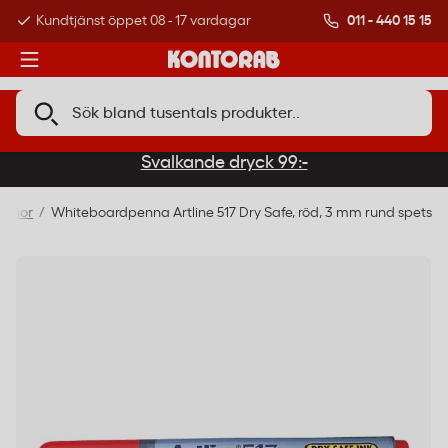
011 - 440 15 15
Kundtjänst öppet 08 - 17 vardagar
Över 500 000 kund
Svalkande dryck 99:-
ennor
Whiteboardpenna Artline 517 Dry Safe, röd, 3 mm rund spets