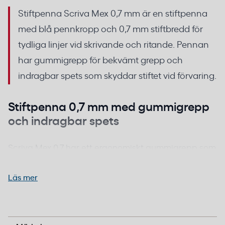
Stiftpenna Scriva Mex 0,7 mm är en stiftpenna
med blå pennkropp och 0,7 mm stiftbredd för
tydliga linjer vid skrivande och ritande. Pennan
har gummigrepp för bekvämt grepp och
indragbar spets som skyddar stiftet vid förvaring.
Stiftpenna 0,7 mm med gummigrepp
och indragbar spets
Scriva Mex 0,7 har ett ergonomiskt gummigrepp som
minskar belastningen vid längre skrivpass. Den
indragbara spetsen gör att stiftet skyddas när
Läs mer
pennan ligger i pennfodral eller ficka. Ett rörligt
stödrör följer stiftet under skrivningen och minskar
risken för stiftbrott.
B-pil