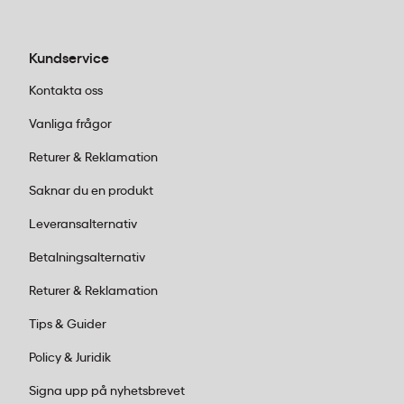
Kan man byta stift i Scriva Mex stiftpenna?
Ja, Scriva Mex 0,7 använder standardstift i 0,7 mm
Kundservice
som finns att köpa separat. Radergummit kan också
Kontakta oss
bytas vid behov.
Vanliga frågor
Returer & Reklamation
Saknar du en produkt
Leveransalternativ
Betalningsalternativ
Returer & Reklamation
Tips & Guider
Policy & Juridik
Signa upp på nyhetsbrevet