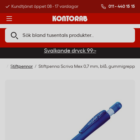
011 - 440 15 15
Kundtjänst öppet 08 - 17 vardagar
Över 500 000 kund
Svalkande dryck 99:-
iel
Stiftpennor
Stiftpenna Scriva Mex 0,7 mm, blå, gummigrepp