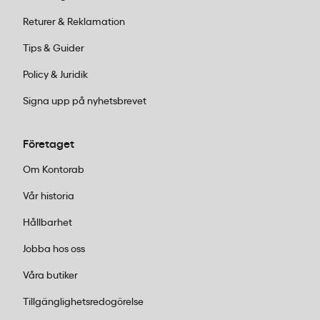
Hur monteras ritningshållaren Bonnie?
Returer & Reklamation
Bonnie A1-A2 kan hängas upp på två sätt: antingen
Tips & Guider
via ändrör på konsoltappar eller med den infällbara
kroken på ställningar och krokar. Detta ger flexibilitet
Policy & Juridik
att använda samma hållare i olika förvaringssystem.
Signa upp på nyhetsbrevet
Företaget
Om Kontorab
Vår historia
Hållbarhet
Jobba hos oss
Våra butiker
Tillgänglighetsredogörelse