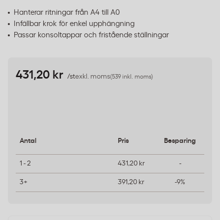
Hanterar ritningar från A4 till A0
Infällbar krok för enkel upphängning
Passar konsoltappar och fristående ställningar
431,20 kr
/st
exkl. moms
(539 inkl. moms)
Antal
Pris
Besparing
1 - 2
431,20 kr
-
3+
391,20 kr
-9%