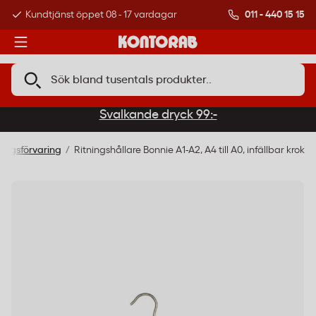
011 - 440 15 15
Kundtjänst öppet 08 - 17 vardagar
Över 500 000 kund
Svalkande dryck 99:-
ningsförvaring
Ritningshållare Bonnie A1-A2, A4 till A0, infällbar krok