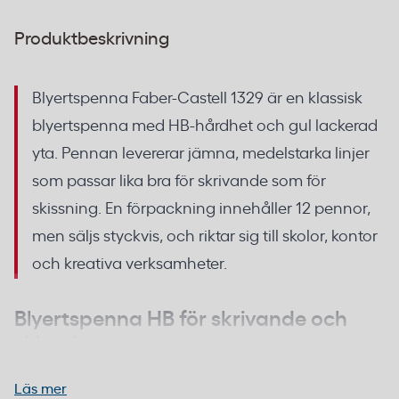
Produktbeskrivning
Blyertspenna Faber-Castell 1329 är en klassisk
blyertspenna med HB-hårdhet och gul lackerad
yta. Pennan levererar jämna, medelstarka linjer
som passar lika bra för skrivande som för
skissning. En förpackning innehåller 12 pennor,
men säljs styckvis, och riktar sig till skolor, kontor
och kreativa verksamheter.
Blyertspenna HB för skrivande och
skissning
Läs mer
HB-graderingen innebär en balans mellan hårdhet