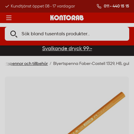
011 - 440 15 15
Kundtjänst öppet 08 - 17 vardagar
Över 500 000 kund
Svalkande dryck 99:-
lyertspennor och tillbehör
Blyertspenna Faber-Castell 1329, HB, gul