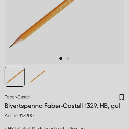
Faber-Castell
Blyertspenna Faber-Castell 1329, HB, gul
Art nr:
112900
HB-hårdhet för skrivande och skissning