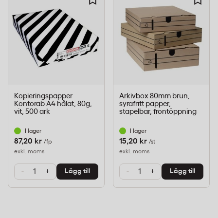
Rullbredd:
610 mm (24 tum)
Rulllängd:
45,7 meter
Pappersvikt:
90 g/m²
Tjocklek:
119 mikron
Yta:
Matt
Vithet:
>153 CIE
Kopieringspapper
Arkivbox 80mm brun,
Torktid:
≤90 sekunder
Kontorab A4 hålat, 80g,
syrafritt papper,
vit, 500 ark
stapelbar, frontöppning
Färg:
Vit
Driftstemperatur:
15–30°C
I lager
I lager
87,20 kr
15,20 kr
/fp
/st
Relativ luftfuktighet:
20–80 %
exkl. moms
exkl. moms
Certifiering:
FSC, ISO 9706, återvinningsbart
-
+
-
+
Lägg till
Lägg till
Tillverkningsland:
Frankrike
Bläckstrålespapper för tekniska
ritningar, presentationer och grafisk