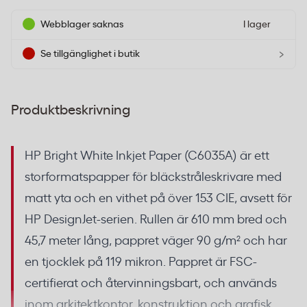
Webblager saknas
I lager
›
Se tillgänglighet i butik
Produktbeskrivning
HP Bright White Inkjet Paper (C6035A) är ett
storformatspapper för bläckstråleskrivare med
matt yta och en vithet på över 153 CIE, avsett för
HP DesignJet-serien. Rullen är 610 mm bred och
45,7 meter lång, pappret väger 90 g/m² och har
en tjocklek på 119 mikron. Pappret är FSC-
certifierat och återvinningsbart, och används
inom arkitektkontor, konstruktion och grafisk