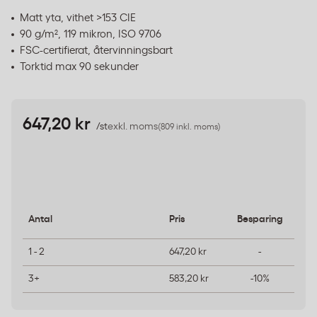
Matt yta, vithet >153 CIE
90 g/m², 119 mikron, ISO 9706
FSC-certifierat, återvinningsbart
Torktid max 90 sekunder
647,20 kr
/st
exkl. moms
(809 inkl. moms)
Antal
Pris
Besparing
1 - 2
647,20 kr
-
3+
583,20 kr
-10%