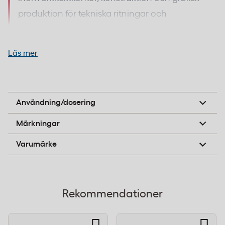
produktion för tekniska ritningar och
presentationer.
Läs mer
Storformatspapper med matt yta och
vithet över 153 CIE för DesignJet-
Tekniska ritningar, presentationer och grafisk
skrivare
produktion på HP DesignJet-skrivare
Användning/dosering
Den matta ytan eliminerar reflexer och ger skarp
B-pil
Märkningar
textåtergivning, vilket är en fördel vid utskrift av
HP
tekniska ritningar och presentationer med täta
Varumärke
textblock. Vithetsvärdet över 153 CIE ger hög
kontrast och tydlig färgåtergivning mot
pappersunderlaget. Torktiden på högst 90 sekunder
Rekommendationer
minskar risken för kladd vid sekventiella utskrifter i
produktionstakt.