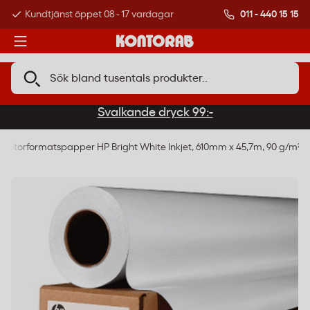
011 - 440 15 15
Kundtjänst öppet 08 - 17 vardagar
Över 500 000 kund
Svalkande dryck 99:-
Storformatspapper HP Bright White Inkjet, 610mm x 45,7m, 90 g/m²