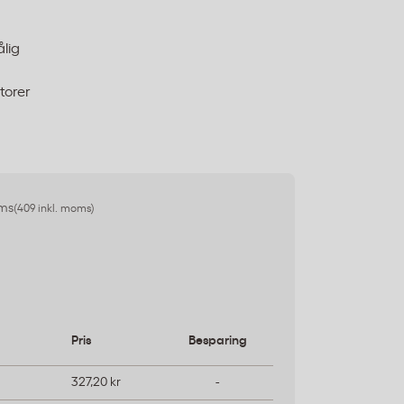
ålig
torer
oms
(409 inkl. moms)
Pris
Besparing
327,20 kr
-