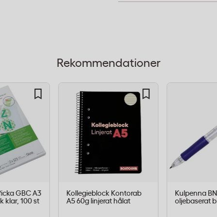
n för skydd av
r god balans mellan
kumentet blir vatten- och
Rekommendationer
jlighet, vilket gör det
ad och skyltar som
ngskant)
totalt)
inatorer med
ficka GBC A3
Kollegieblock Kontorab
Kulpenna BNT
k klar, 100 st
A5 60g linjerat hålat
oljebaserat 