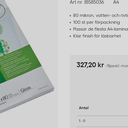
Art nr:
IB585036
A4
80 mikron, vatten- och rivt
100 st per förpackning
Passar de flesta A4-lamina
Klar finish för läsbarhet
327,20 kr
/fp
exkl. m
Antal
1 - 9