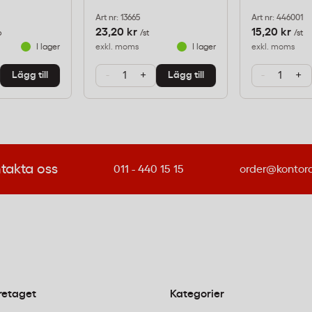
inerade A4-
Art nr: 13665
Art nr: 446001
23,20 kr
15,20 kr
p
/st
/st
I lager
exkl. moms
I lager
exkl. moms
r att skydda och förstärka
-
+
-
+
Lägg till
Lägg till
ta. Vanliga
 menyer,
tionsblad i vården samt
takta oss
011 - 440 15 15
order@kontor
nnebär att
förpackning för
retaget
Kategorier