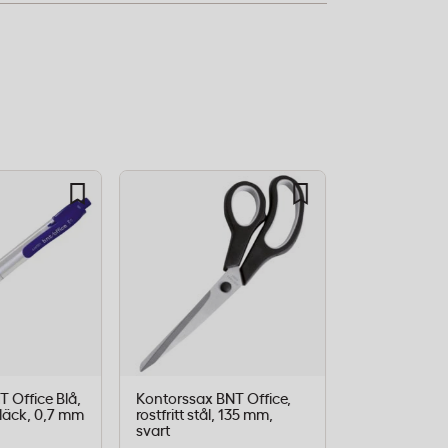
 Office Blå,
Kontorssax BNT Office,
Kopieringsp
bläck, 0,7 mm
rostfritt stål, 135 mm,
Kontorab A4,
svart
80g, 500 ark