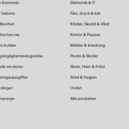
fickor A4
 Kontorab
Elektronik & IT
ngsfickor?
 historia
Fika, dryck & kök
llbarhet
Kläder, Skydd & Vård
 kontorsdokument och ger
struktioner och skyltar
ba hos oss
Kontor & Papper
tsätts för hårt slitage,
a butiker
Möbler & Inredning
enderas 100–125 mikron.
lgänglighetsredogörelse
Packa & Skicka
natorer?
sök om konto
Skola, Hem & Fritid
tibel med de flesta
retagsuppgifter
Städ & Hygien
och 80 mikron tjocklek.
taloger
Outlet
ör maximal tjocklek och
mpanjer
Alla produkter