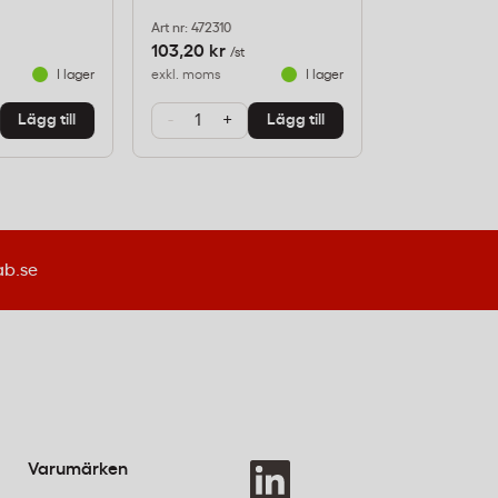
Art nr: 472310
Art nr: 580019
103,20 kr
87,20 kr
/st
/fp
I lager
exkl. moms
I lager
exkl. moms
-
+
-
+
Lägg till
Lägg till
ab.se
Varumärken