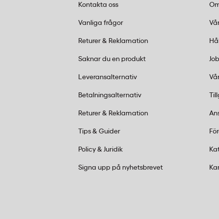
Vanliga frågor om laminerings
Kontakta oss
Om
Vilken tjocklek ska jag välja på lamineri
Vanliga frågor
Vår
Returer & Reklamation
Hå
80 mikron är standardvalet för de flesta
tillräckligt skydd för informationsblad, in
Saknar du en produkt
Job
med normal hantering. För dokument som u
Leveransalternativ
Vår
som menyer eller utomhusskyltar, rekomm
Betalningsalternativ
Til
Passar GBC lamineringsfickor alla lami
Returer & Reklamation
An
GBC Lamineringsficka A4 80 mic är kompa
Tips & Guider
Fö
varmlaminatorer som hanterar A4-format 
Policy & Juridik
Ka
Kontrollera din laminators specifikation f
format innan användning.
Signa upp på nyhetsbrevet
Ka