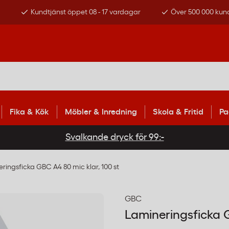
s
Kundtjänst öppet 08 - 17 vardagar
Över 500 000 kun
Fika & Kök
Möbler & Inredning
Skola & Fritid
Pa
Svalkande dryck för 99:-
ringsficka GBC A4 80 mic klar, 100 st
GBC
Lamineringsficka G