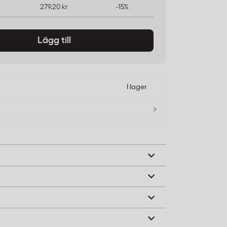
279,20 kr
-15%
Lägg till
I lager
›
med den förseglade kanten först och för in
askinens anvisningar.