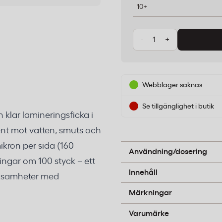
10+
-
+
Webblager saknas
Se tillgänglighet i butik
klar lamineringsficka i
t mot vatten, smuts och
Lägg dokumentet i fickan 
ikron per sida (160
i varmlaminatorn enligt m
Användning/dosering
ningar om 100 styck – ett
Polyester (PET)
Innehåll
erksamheter med
B-pil
Märkningar
GBC
Varumärke