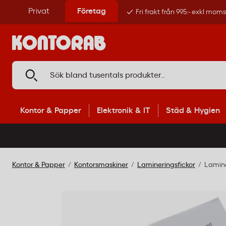
Privat
Företag
Fri frakt från 995:- exkl mom
Kontor & Papper
Elektronik & IT
Städ & Hygien
Kontor & Papper
Kontorsmaskiner
Lamineringsfickor
Lamine