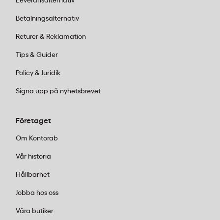
Leveransalternativ
GBC Lamineringsficka A3 125 mic är kompatibel med
Betalningsalternativ
alla varmlaminatorer som har kapacitet för A3-
Returer & Reklamation
format och 125 mikron tjocklek. Kontrollera att din
maskin har rätt temperaturinställning för den valda
Tips & Guider
tjockleken.
Policy & Juridik
Signa upp på nyhetsbrevet
Företaget
Om Kontorab
Vår historia
Hållbarhet
Jobba hos oss
Våra butiker