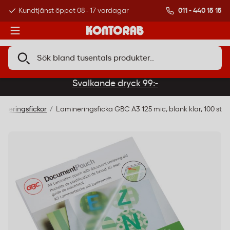
011 - 440 15 15
Kundtjänst öppet 08 - 17 vardagar
Över 500 000 kund
Svalkande dryck 99:-
ineringsfickor
Lamineringsficka GBC A3 125 mic, blank klar, 100 st