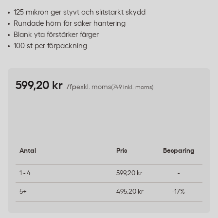
125 mikron ger styvt och slitstarkt skydd
Rundade hörn för säker hantering
Blank yta förstärker färger
100 st per förpackning
599,20 kr
/fp
exkl. moms
(749 inkl. moms)
Antal
Pris
Besparing
1 - 4
599,20 kr
-
5+
495,20 kr
-17%