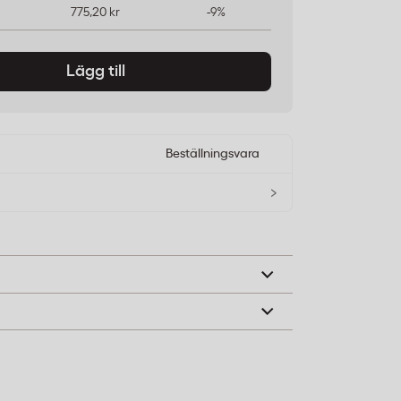
775,20 kr
-9%
Lägg till
Beställningsvara
›