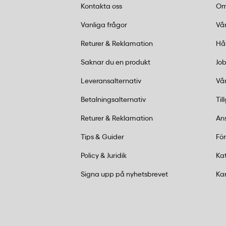
K721. Den ersätter originalkassetten direk
Kontakta oss
Om
Är kompatibla färgkassetter lika bra som 
Vanliga frågor
Vår
frankeringsmaskin?
Returer & Reklamation
Hå
Kompatibla kassetter som Lyreco färgkass
Saknar du en produkt
Job
DM50 är tillverkade för att ge jämförbar u
Leveransalternativ
Vår
originalpatroner. De är ett kostnadseffekti
med regelbunden frankering.
Betalningsalternativ
Til
Returer & Reklamation
An
Tips & Guider
Fö
Policy & Juridik
Ka
Signa upp på nyhetsbrevet
Ka