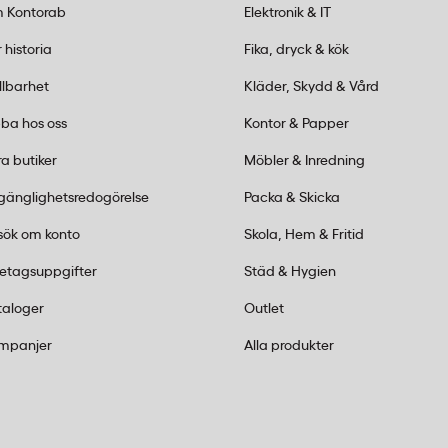
t utan modifiering.
 Kontorab
Elektronik & IT
original till
 historia
Fika, dryck & kök
llbarhet
Kläder, Skydd & Vård
ett för Pitney Bowes
ba hos oss
Kontor & Papper
tskriftskvalitet med
a butiker
Möbler & Inredning
vt alternativ för kontor
lgänglighetsredogörelse
Packa & Skicka
sök om konto
Skola, Hem & Fritid
retagsuppgifter
Städ & Hygien
taloger
Outlet
mpanjer
Alla produkter