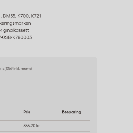
, DM55, K700, K721
ankeringsmärken
originalkassett
97-0SB/K780003
oms
(1069 inkl. moms)
Pris
Besparing
855,20 kr
-