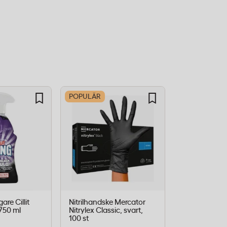
POPULÄR
POPULÄR
re Cillit
Nitrilhandske Mercator
Toalettpappe
750 ml
Nitrylex Classic, svart,
Premium 3-la
100 st
mjukt 42st/f