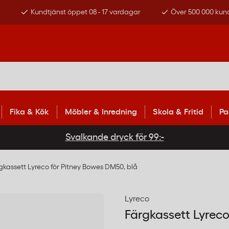
s
Kundtjänst öppet 08 - 17 vardagar
Över 500 000 kun
Fika & Kök
Möbler & Inredning
Skola & Fritid
Pa
Svalkande dryck för 99:-
gkassett Lyreco för Pitney Bowes DM50, blå
Lyreco
Färgkassett Lyreco