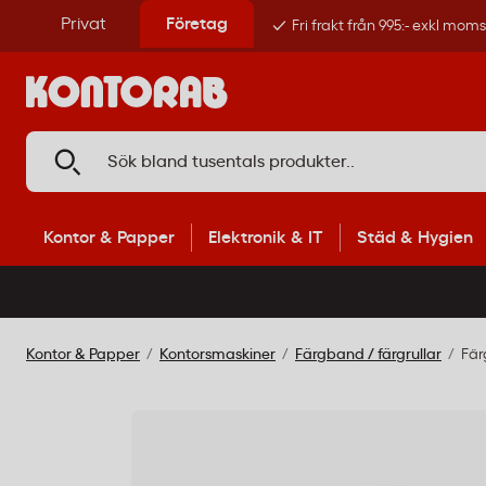
Privat
Företag
Fri frakt från 995:- exkl mom
Kontor & Papper
Elektronik & IT
Städ & Hygien
Kontor & Papper
Kontorsmaskiner
Färgband / färgrullar
Fär