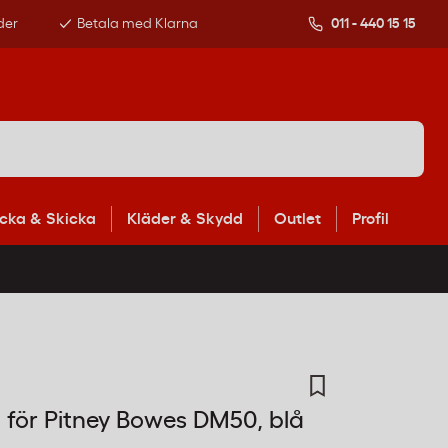
der
Betala med Klarna
011 - 440 15 15
cka & Skicka
Kläder & Skydd
Outlet
Profil
 för Pitney Bowes DM50, blå