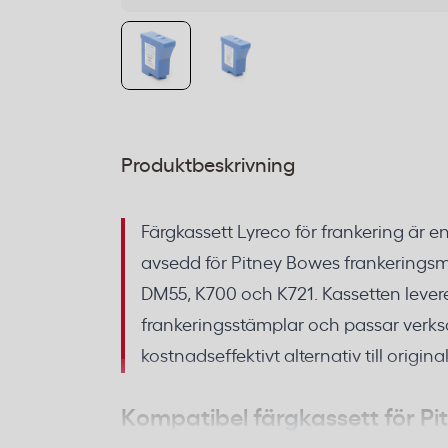
Produktbeskrivning
Färgkassett Lyreco för frankering är 
avsedd för Pitney Bowes frankerings
DM55, K700 och K721. Kassetten leverer
frankeringsstämplar och passar verks
kostnadseffektivt alternativ till origin
Kompatibel färgkassett för P
och DM55