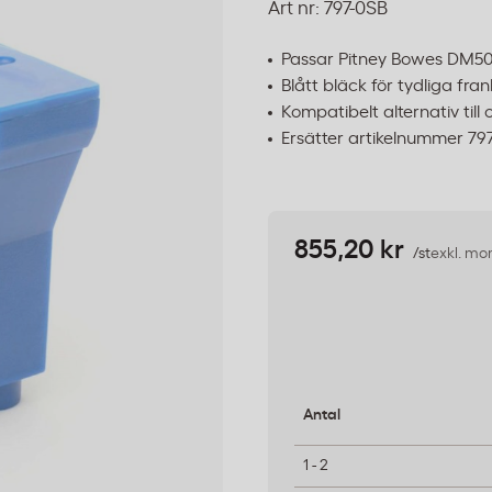
Art nr:
797-0SB
Passar Pitney Bowes DM50
Blått bläck för tydliga fr
Kompatibelt alternativ till 
Ersätter artikelnummer 7
855,20 kr
/st
exkl. m
Antal
1 - 2