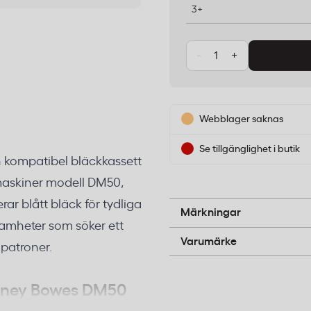
3+
-
+
Webblager saknas
Se tillgänglighet i butik
en kompatibel bläckkassett
maskiner modell DM50,
ar blått bläck för tydliga
A-pil
Märkningar
amheter som söker ett
Lyreco
Varumärke
alpatroner.
itney Bowes DM50