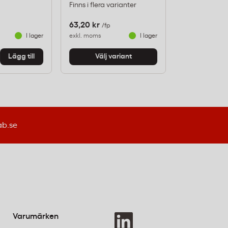
Finns i flera varianter
Art nr: 110317
63,20 kr
479,20 kr
/fp
/fp
I lager
exkl. moms
I lager
exkl. moms
-
+
Lägg till
Välj variant
ab.se
Varumärken