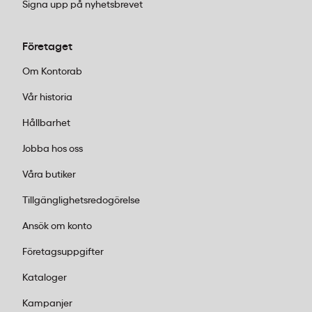
Signa upp på nyhetsbrevet
Kan bisfenolfria kvittorullar återvinnas?
Ja, denna termorulle är märkt med A-pil och kan
Företaget
sorteras som pappersförpackning. FSC-
Om Kontorab
certifieringen innebär att papperet kommer från
Vår historia
ansvarsfullt skogsbruk, vilket ger en bättre miljöprofil
än konventionella termopapper.
Hållbarhet
Jobba hos oss
Våra butiker
Tillgänglighetsredogörelse
Ansök om konto
Företagsuppgifter
Kataloger
Kampanjer