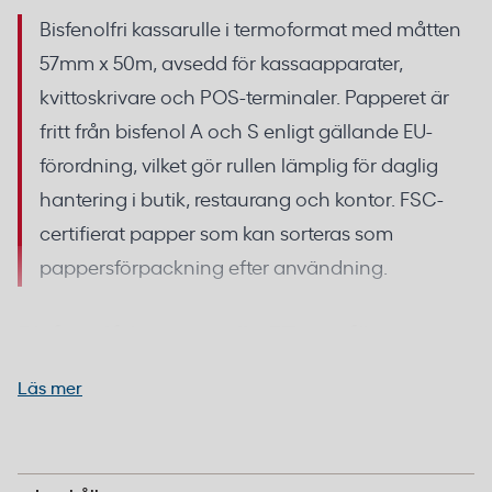
Bisfenolfri kassarulle i termoformat med måtten
57mm x 50m, avsedd för kassaapparater,
kvittoskrivare och POS-terminaler. Papperet är
fritt från bisfenol A och S enligt gällande EU-
förordning, vilket gör rullen lämplig för daglig
hantering i butik, restaurang och kontor. FSC-
certifierat papper som kan sorteras som
pappersförpackning efter användning.
Bisfenolfri termorulle 57mm för
kassaregister och kvittoskrivare
Läs mer
Termopapperet har en beläggning som inte
innehåller bisfenol A eller bisfenol S, vilket uppfyller
Termopapper utan bisfenol A och S, FSC-certifierat
EU:s kemikaliekrav för termopapper. Detta minskar