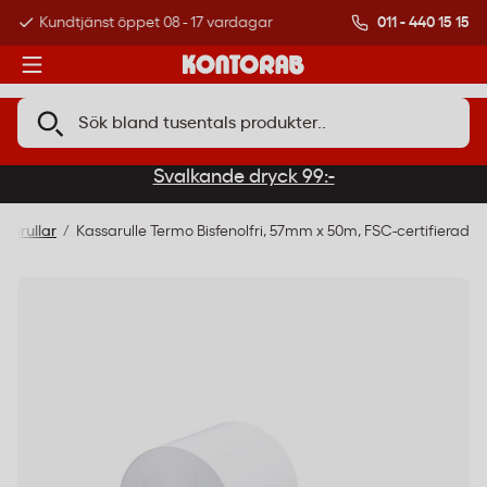
011 - 440 15 15
Kundtjänst öppet 08 - 17 vardagar
Över 500 000 kund
Svalkande dryck 99:-
ittorullar
Kassarulle Termo Bisfenolfri, 57mm x 50m, FSC-certifierad