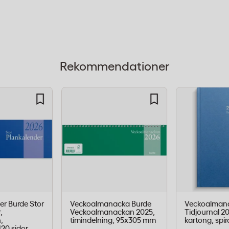
tilfull och professionell
rdet. Den robusta textilen
användning.
Rekommendationer
ersbeständigt
 anteckningar över
 åldersbeständigt, vilket
r Burde Stor
Veckoalmanacka Burde
Veckoalman
,
Veckoalmanackan 2025,
Tidjournal 20
orna inte gulnar eller
,
timindelning, 95x305 mm
kartong, spi
rotokoll,
20 sidor