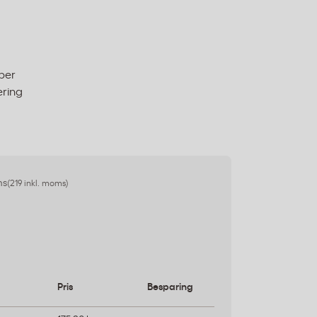
per
ering
ms
(219 inkl. moms)
Pris
Besparing