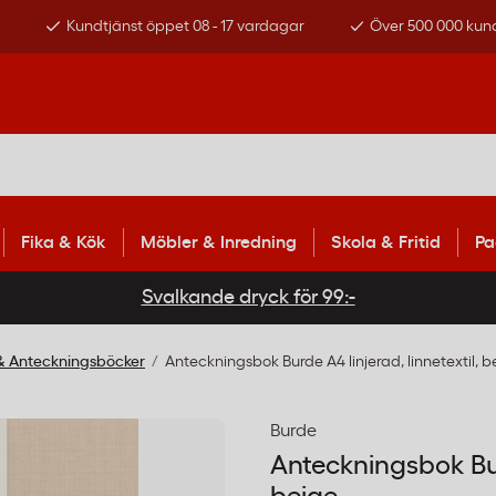
s
Kundtjänst öppet 08 - 17 vardagar
Över 500 000 kun
Fika & Kök
Möbler & Inredning
Skola & Fritid
Pa
Svalkande dryck för 99:-
& Anteckningsböcker
Anteckningsbok Burde A4 linjerad, linnetextil, b
Burde
Anteckningsbok Burd