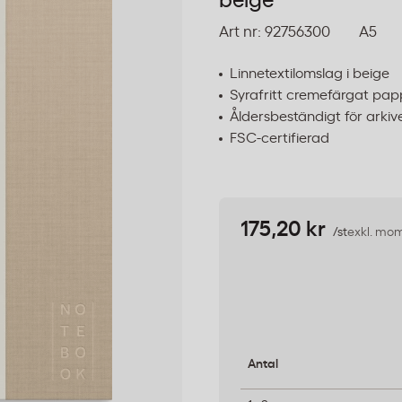
beige
Art nr:
92756300
A5
Linnetextilomslag i beige
Syrafritt cremefärgat pap
Åldersbeständigt för arkiv
FSC-certifierad
175,20 kr
/st
exkl. mo
Antal