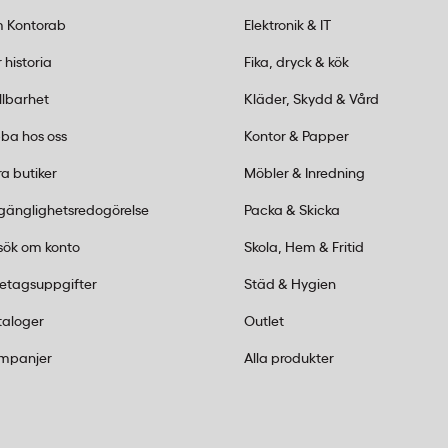
n.
 Kontorab
Elektronik & IT
 historia
Fika, dryck & kök
ad?
llbarhet
Kläder, Skydd & Vård
ertifierad. Det innebär att
ba hos oss
Kontor & Papper
enligt strikta miljö- och
anisationers krav på
a butiker
Möbler & Inredning
lgänglighetsredogörelse
Packa & Skicka
sök om konto
Skola, Hem & Fritid
retagsuppgifter
Städ & Hygien
taloger
Outlet
mpanjer
Alla produkter