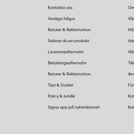
lämpligt för arkivering och dokumentatio
Kontakta oss
Om
Vanliga frågor
Vår
Är Burde anteckningsbok FSC-certifier
Returer & Reklamation
Hå
Ja, Burde A4 linjerad i linnetextil är FSC-c
Saknar du en produkt
Job
pappret kommer från skogar som förvaltas 
samhällskrav, vilket uppfyller många org
Leveransalternativ
Vår
hållbara kontorsprodukter.
Betalningsalternativ
Til
Returer & Reklamation
An
Tips & Guider
Fö
Policy & Juridik
Ka
Signa upp på nyhetsbrevet
Ka