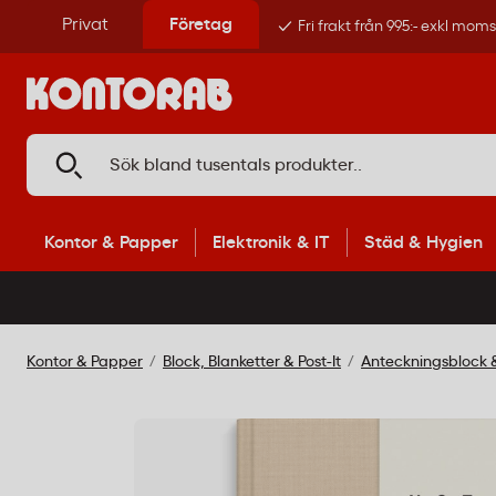
Privat
Företag
Fri frakt från 995:- exkl mom
Kontor & Papper
Elektronik & IT
Städ & Hygien
Kontor & Papper
Block, Blanketter & Post-It
Anteckningsblock 