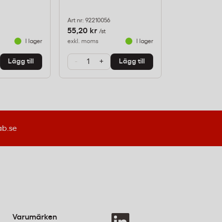
Art nr: 92210056
Art nr: 92210073
55,20 kr
55,20 kr
/st
/st
I lager
exkl. moms
I lager
exkl. moms
-
+
-
+
Lägg till
Lägg till
ab.se
Varumärken