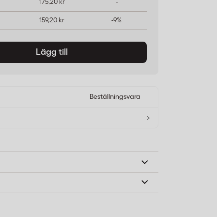
175,20 kr
-
159,20 kr
-9%
Lägg till
Beställningsvara
›