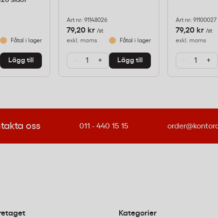
ningar som ska sparas
Art nr: 91148026
Art nr: 91100027
79,20 kr
79,20 kr
/st
/st
Fåtal i lager
exkl. moms
Fåtal i lager
exkl. moms
-
+
-
+
Lägg till
Lägg till
 ansvarsfullt
 till ett miljömedvetet
krav.
takta oss
011 - 440 15 15
order@kontor
nteckningsbok A4
ckningsbok?
har neutral pH-nivå vilket
k bleknar. Det gör att
retaget
Kategorier
ck under många år,