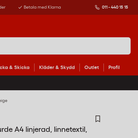
der
Betala med Klarna
011 - 440 15 15
cka & Skicka
Kläder & Skydd
Outlet
Profil
eige
e A4 linjerad, linnetextil,