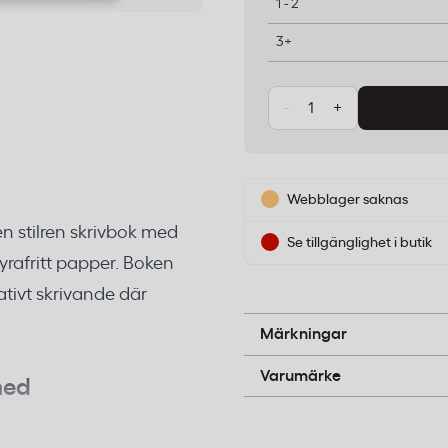
1 - 2
3+
-
+
Webblager saknas
n stilren skrivbok med
Se tillgänglighet i butik
syrafritt papper. Boken
ativt skrivande där
FSC
Märkningar
Burde
Varumärke
med