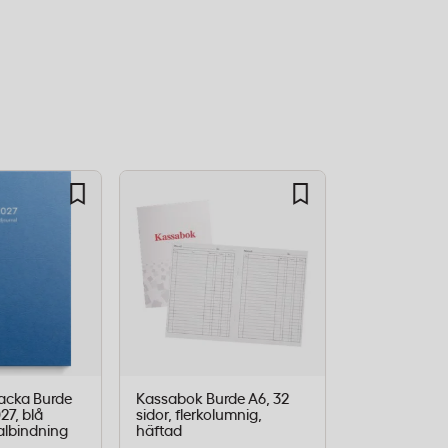
acka Burde
Kassabok Burde A6, 32
Bokföringsor
27, blå
sidor, flerkolumnig,
A5L Liggand
ralbindning
häftad
hålstansad, 