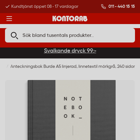
011 - 440 15 15
Kundtjänst öppet 08 - 17 vardagar
Över 500 000 kund
Svalkande dryck 99:-
ker
Anteckningsbok Burde A5 linjerad, linnetextil mörkgrå, 240 sidor