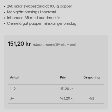
240 sidor syrabeständigt 100 g papper
Mörkgrått omslag i linnetextil
Inbunden A5 med bandmarkör
Cremefärgat papper minskar genomslag
151,20 kr
/st
exkl. moms
(189 inkl. moms)
Antal
Pris
Besparing
1 - 2
151,20 kr
-
3+
143,20 kr
-5%