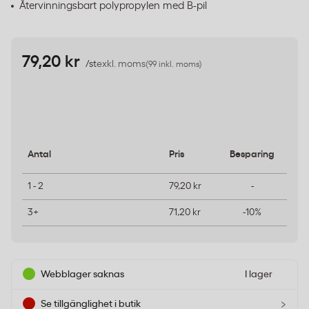
Återvinningsbart polypropylen med B-pil
79,20 kr
/st
exkl. moms
(99 inkl. moms)
Antal
Pris
Besparing
1 - 2
79,20 kr
-
3+
71,20 kr
-10%
Webblager saknas
I lager
›
Se tillgänglighet i butik