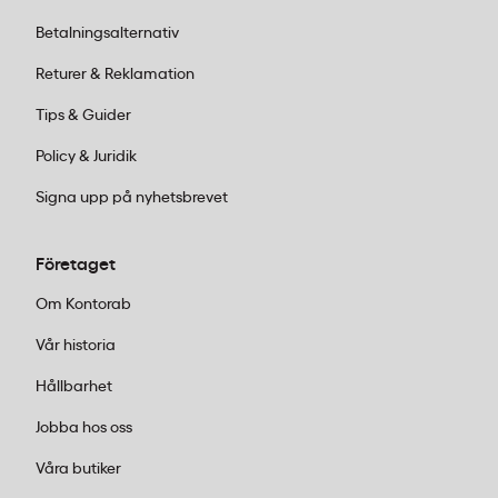
Vad är skillnaden mellan demonstrationsbok och
ringpärm?
Betalningsalternativ
Returer & Reklamation
En demonstrationsbok som Durable Duralook Plus 10
har fasta insvetsade plastfickor och är avsedd för
Tips & Guider
dokument som ska visas upp utan att plockas ut. En
Policy & Juridik
ringpärm har löstagbara fickor och passar bättre
när innehållet behöver uppdateras ofta.
Signa upp på nyhetsbrevet
Företaget
Om Kontorab
Vår historia
Hållbarhet
Jobba hos oss
Våra butiker