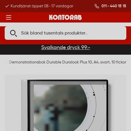
011 - 440 15 15
Kundtjänst öppet 08 - 17 vardagar
Över 500 000 kund
Svalkande dryck 99:-
ar
Demonstrationsbok Durable Duralook Plus 10, A4, svart, 10 fickor