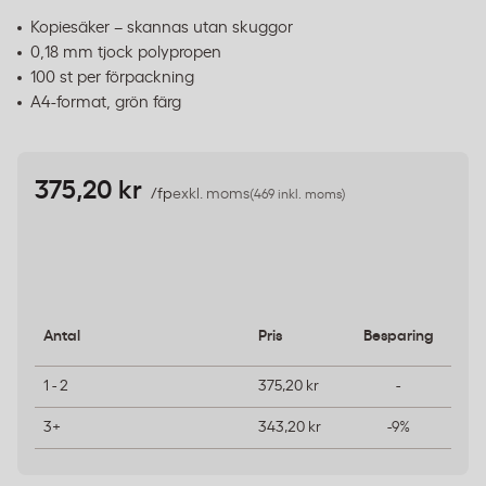
Kopiesäker – skannas utan skuggor
0,18 mm tjock polypropen
100 st per förpackning
A4-format, grön färg
375,20 kr
/fp
exkl. moms
(469 inkl. moms)
Antal
Pris
Besparing
1 - 2
375,20 kr
-
3+
343,20 kr
-9%