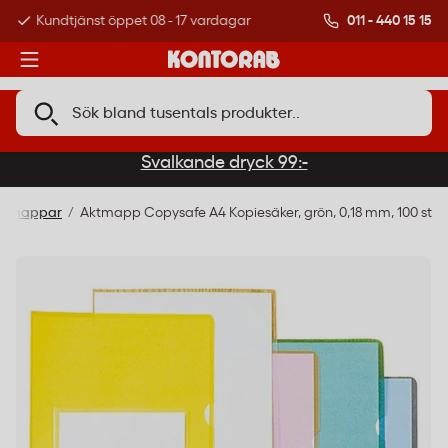
011 - 440 15 15
Kundtjänst öppet 08 - 17 vardagar
Över 500 000 kund
Svalkande dryck 99:-
Aktmappar
Aktmapp Copysafe A4 Kopiesäker, grön, 0,18 mm, 100 st