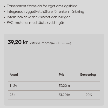
Transparent framsida för eget omslagsblad
Integrerad ryggetiketthållare för enkel märkning
Intern bakficka för visitkort och bilagor
PVC-material med täckskydd ingår
39,20 kr
/st
exkl. moms
(49 inkl. moms)
Antal
Pris
Besparing
1 - 24
39,20 kr
-
25+
31,20 kr
-20%