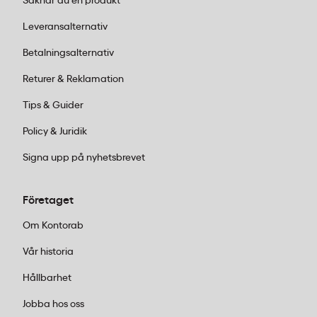
Saknar du en produkt
Ja, Durable Duraplus har en integrerad
Leveransalternativ
ryggetiketthållare där du enkelt kan skjuta in och
Betalningsalternativ
byta ut etiketter. Detta gör mappen återanvändbar
Returer & Reklamation
för olika projekt och förenklar arkivering.
Tips & Guider
Policy & Juridik
Signa upp på nyhetsbrevet
Företaget
Om Kontorab
Vår historia
Hållbarhet
Jobba hos oss