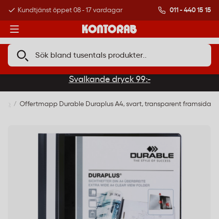
011 - 440 15 15
Kundtjänst öppet 08 - 17 vardagar
Över 500 000 kund
Svalkande dryck 99:-
app
Offertmapp Durable Duraplus A4, svart, transparent framsida