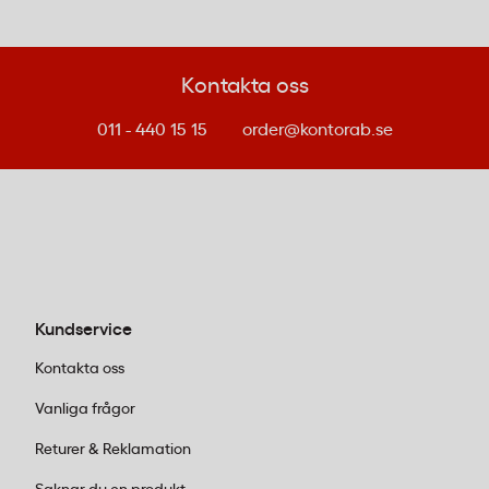
Produkten är märkt med C-pil, vilket innebär
att förpackningen kan sorteras för återvinning
enligt gällande system.
Kontakta oss
011 - 440 15 15
order@kontorab.se
Vanliga frågor om offertmapp A4
Hur många A4-ark rymmer Durable Duraplus
offertmapp?
Durable Duraplus offertmapp i A4-format är
utformad för att rymma ett måttligt antal lösa A4-
Kundservice
ark, typiskt upp till cirka 100 blad beroende på
papperstjocklek. Mappen är avsedd för
Kontakta oss
presentationsdokument snarare än arkivering av
Vanliga frågor
stora volymer.
Returer & Reklamation
Kan man byta ut ryggetiketten på offertmappen?