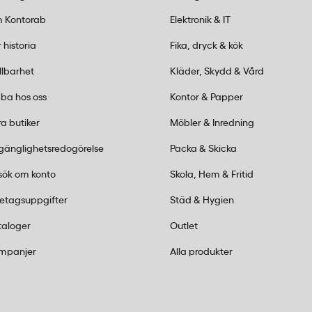
 Kontorab
Elektronik & IT
p till 72 nycklar på
 variera något beroende
 historia
Fika, dryck & kök
aceras.
llbarhet
Kläder, Skydd & Vård
 verktyg?
ba hos oss
Kontor & Papper
a butiker
Möbler & Inredning
nslås där koden kan
till 1 000 möjliga
lgänglighetsredogörelse
Packa & Skicka
sök om konto
Skola, Hem & Fritid
retagsuppgifter
Städ & Hygien
för väggmontering. Skåpet
taloger
Outlet
ringsmaterial ingår för
mpanjer
Alla produkter
r.