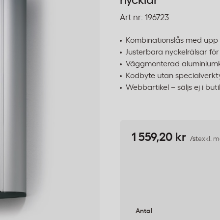
nycklar
Art nr:
196723
Kombinationslås med upp t
Justerbara nyckelrälsar för
Väggmonterad aluminiumk
Kodbyte utan specialverkt
Webbartikel – säljs ej i buti
1 559,20 kr
/st
exkl. 
Antal