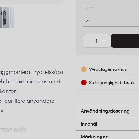
1 - 2
3+
-
+
Webblager saknas
väggmonterat nyckelskåp i
och kombinationslås med
Se tillgänglighet i butik
 kontor,
er där flera användare
Väggmonterat nyckelskåp f
fastighetsbolag och arbe
ar.
Användning/dosering
Aluminium
Innehåll
ntor och
B-pil
Märkningar