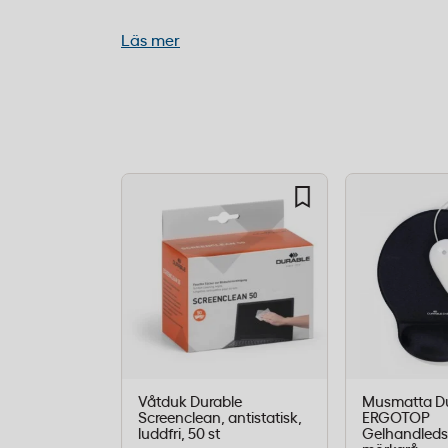
Läs mer
Kombinationslåset har upp till 1 000 möj
koden kan ändras utan specialverktyg. De
uppdatera behörigheter när personal byts
säkerhetsrutiner kräver nya koder.
Kapacitet:
72 nyckelkrokar
Lås:
Kombinationslås med upp till 1 00
Material:
Aluminium
Färg:
Silver
Mått:
400 mm (H) x 302 mm (B) x 118 mm
Montering:
Väggmonterad
Organisering:
Justerbara nyckelrälsar oc
dörrens insida
Våtduk Durable
Musmatta Du
Screenclean, antistatisk,
ERGOTOP
luddfri, 50 st
Gelhandleds