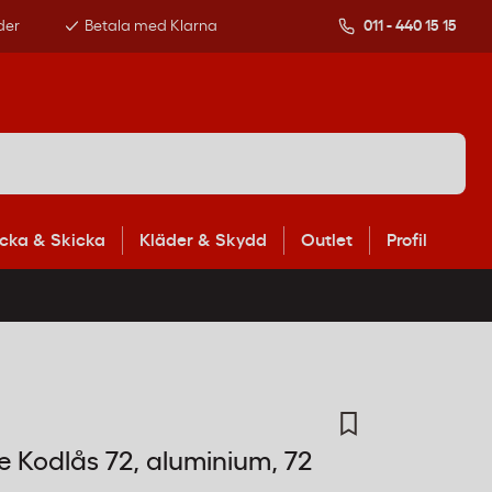
der
Betala med Klarna
011 - 440 15 15
cka & Skicka
Kläder & Skydd
Outlet
Profil
e Kodlås 72, aluminium, 72