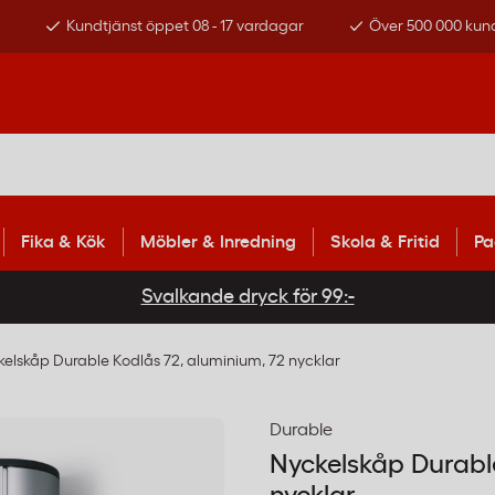
s
Kundtjänst öppet 08 - 17 vardagar
Över 500 000 kun
Fika & Kök
Möbler & Inredning
Skola & Fritid
Pa
Svalkande dryck för 99:-
elskåp Durable Kodlås 72, aluminium, 72 nycklar
Durable
Nyckelskåp Durabl