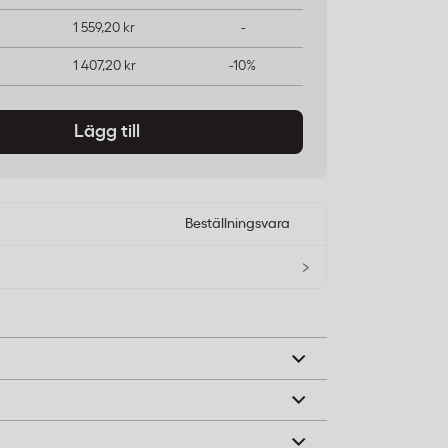
1 559,20 kr
-
1 407,20 kr
-10%
Lägg till
Beställningsvara
›
ör kontrollerad nyckelförvaring på kontor,
tsplatser med flera användare.