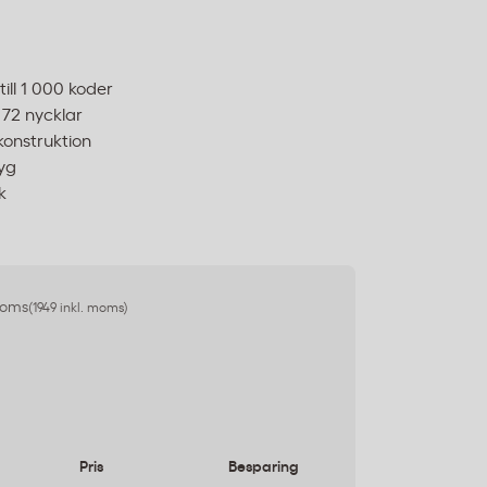
ill 1 000 koder
 72 nycklar
onstruktion
yg
k
moms
(1949 inkl. moms)
Pris
Besparing