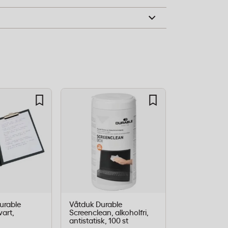
Durable
Våtduk Durable
Namnskylt D
vart,
Screenclean, alkoholfri,
Combiclip, 
antistatisk, 100 st
st