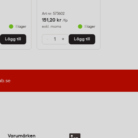
Art nr: 573602
Art nr: 814519
151,20 kr
231,20 kr
/fp
/fp
I lager
exkl. moms
I lager
exkl. moms
-
+
-
+
Lägg till
Lägg till
ab.se
Varumärken