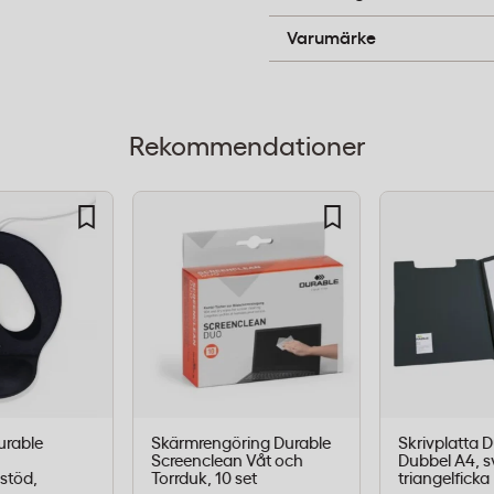
Durable
Varumärke
liga kodkombinationer och
t gör det enkelt att
 ut eller när
Rekommendationer
0 kombinationer
 (D)
h innehållslista på
rable
Skärmrengöring Durable
Skrivplatta 
Screenclean Våt och
Dubbel A4, s
stöd,
Torrduk, 10 set
triangelficka