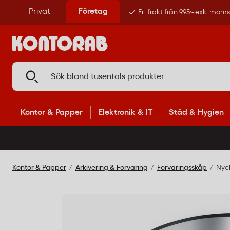
Privat
Företag
Fri frakt från 995:- exkl mom
Kontor & Papper
Elektronik & IT
Städ & Hygien
Kontor & Papper
Arkivering & Förvaring
Förvaringsskåp
Nyck