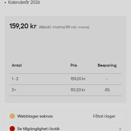
Kalenderår 2026
159,20 kr
/st
exkl. moms
(199 inkl. moms)
Antal
Pris
Besparing
1 - 2
159,20 kr
-
3+
151,20 kr
-5%
Webblager saknas
Fåtal i lager
›
Se tillgänglighet i butik